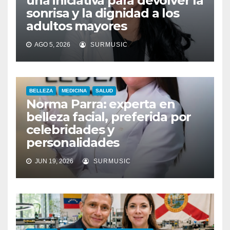
una iniciativa para devolver la
sonrisa y la dignidad a los
adultos mayores
AGO 5, 2026
SURMUSIC
BELLEZA
MEDICINA
SALUD
Norma Parra: experta en
belleza facial, preferida por
celebridades y
personalidades
JUN 19, 2026
SURMUSIC