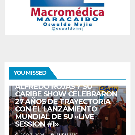
ENTRETENIMIENTO
GUARACHA ZULIANA
LIVE SESSION
YOU MISSED
TALENTO ZULIANO
ZULIA
ALFREDO ROJAS Y SU
CARIBE SHOW CELEBRARON
27 AÑOS DE TRAYECTORIA
CON EL LANZAMIENTO
MUNDIAL DE SU «LIVE
SESSION #1»