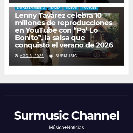
ENTRETENIMIENTO
SALSA
VIDEOS
YOUTUBE
Lenny Tavárez celebra 10
millones de reproducciones
en YouTube con “Pa’ Lo
Bonito”, la salsa que
conquistó el verano de 2026
AGO 3, 2026
SURMUSIC
Surmusic Channel
Música+Noticias