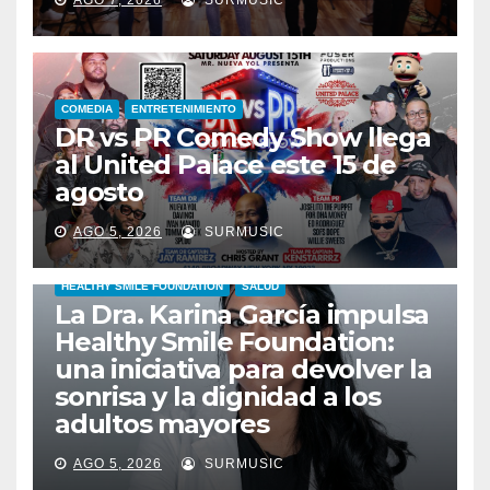
AGO 7, 2026
SURMUSIC
COMEDIA
ENTRETENIMIENTO
DR vs PR Comedy Show llega
al United Palace este 15 de
agosto
AGO 5, 2026
SURMUSIC
HEALTHY SMILE FOUNDATION
SALUD
La Dra. Karina García impulsa
Healthy Smile Foundation:
una iniciativa para devolver la
sonrisa y la dignidad a los
adultos mayores
AGO 5, 2026
SURMUSIC