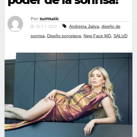
Por
surmusic
,
Andreina Jativa
diseño de
OCT 7, 2022
,
,
,
sonrisa
Diseño porcelana
New Face MD
SALUD