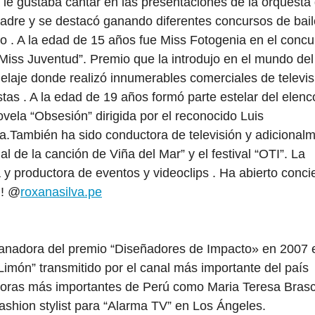
 le gustaba cantar en las presentaciones de la orquesta
adre y se destacó ganando diferentes concursos de bail
o . A la edad de 15 años fue Miss Fotogenia en el concu
Miss Juventud”. Premio que la introdujo en el mundo del
laje donde realizó innumerables comerciales de televis
stas . A la edad de 19 años formó parte estelar del elenc
ovela “Obsesión” dirigida por el reconocido Luis
a.También ha sido conductora de televisión y adicional
al de la canción de Viña del Mar” y el festival “OTI”. La
y productora de eventos y videoclips . Ha abierto conci
 ! @
roxanasilva.pe
ganadora del premio “Diseñadores de Impacto» en 2007 
imón” transmitido por el canal más importante del país
toras más importantes de Perú como Maria Teresa Brasc
ashion stylist para “Alarma TV” en Los Ángeles.