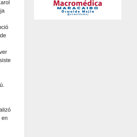
arol
ja
oció
 de
ver
siste
rú.
alizó
s en