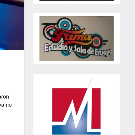
aron
va no