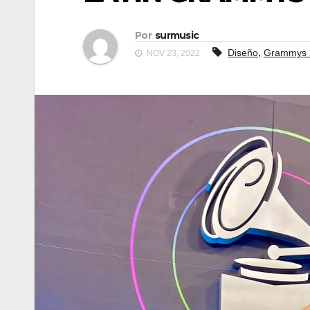
Por
surmusic
,
Diseño
Grammys 
NOV 23, 2022