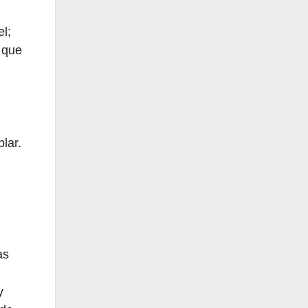
l;
 que
blar.
as
y