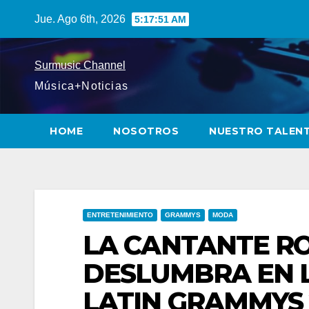
Saltar
Jue. Ago 6th, 2026
5:17:53 AM
al
contenido
Surmusic Channel
Música+Noticias
HOME
NOSOTROS
NUESTRO TALEN
ENTRETENIMIENTO
GRAMMYS
MODA
LA CANTANTE R
DESLUMBRA EN 
LATIN GRAMMYS 