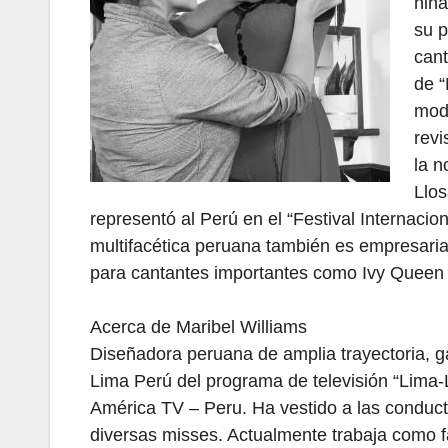
niña
su p
cant
de “
mode
revi
la n
Llos
representó al Perú en el “Festival Internacion
multifacética peruana también es empresaria 
para cantantes importantes como Ivy Queen
Acerca de Maribel Williams
Diseñadora peruana de amplia trayectoria, 
Lima Perú del programa de televisión “Lima-L
América TV – Peru. Ha vestido a las conduc
diversas misses. Actualmente trabaja como f