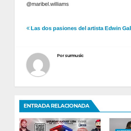
@maribel.williams
Navegación
Las dos pasiones del artista Edwin Ga
de
entradas
Por
surmusic
ENTRADA RELACIONADA