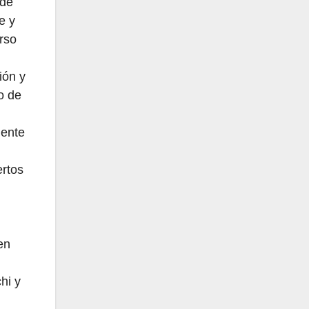
 de
e y
rso
ión y
o de
mente
ertos
en
hi y