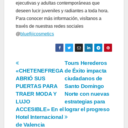
ejecutivas y adultas contemporáneas que
deseen lucir juveniles y radiantes a toda hora.
Para conocer más información, visítanos a
través de nuestras redes sociales
@
bluefijicosmetics
Navegación
Tours Herederos
«CHETENEFREGA
de Éxito impacta
de
ABRIÓ SUS
ciudadanos de
entradas
PUERTAS PARA
Santo Domingo
TRAER MODA Y
Norte con nuevas
LUJO
estrategias para
ACCESIBLE» En el
lograr el progreso
Hotel Internacional
de Valencia