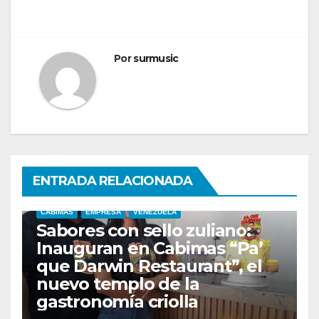
Por
surmusic
ENTRADA RELACIONADA
CABIMAS
EMPRESA
VENEZUELA
Sabores con sello zuliano:
Inauguran en Cabimas “Pa’
que Darwin Restaurant”, el
nuevo templo de la
gastronomía criolla