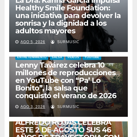
La Dra. Karina García impulsa
Healthy Smile Foundation:
una iniciativa para devolver la
sonrisa y la dignidad a los
adultos mayores
AGO 5, 2026
SURMUSIC
ENTRETENIMIENTO
SALSA
VIDEOS
YOUTUBE
Lenny Tavárez celebra 10
millones de reproducciones
en YouTube con “Pa’ Lo
Bonito”, la salsa que
conquistó el verano de 2026
CABIMAS
ENTRETENIMIENTO
TALENTO ZULIANO
AGO 3, 2026
SURMUSIC
VENEZUELA
DE VUELTA A CASA:
ALFREDO ROJAS CELEBRA
ESTE 2 DE AGOSTO SUS 46