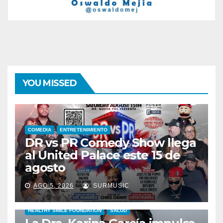
YOU MISSED
COMEDIA
ENTRETENIMIENTO
DR vs PR Comedy Show llega
al United Palace este 15 de
agosto
AGO 5, 2026
SURMUSIC
HEALTHY SMILE FOUNDATION
SALUD