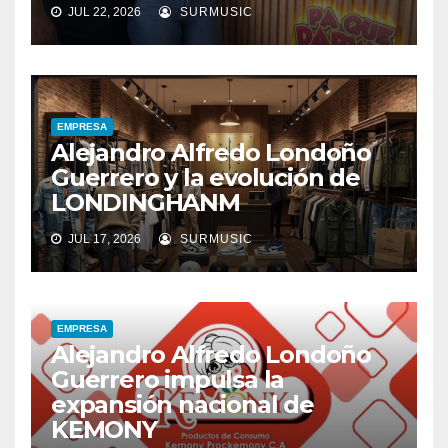
JUL 22, 2026
SURMUSIC
EMPRESA
Alejandro Alfredo Londoño
Guerrero y la evolución de
LONDINGHANM
JUL 17, 2026
SURMUSIC
EMPRESA
Alejandro Alfredo Londoño
Guerrero impulsa la
expansión nacional de
KEMONY