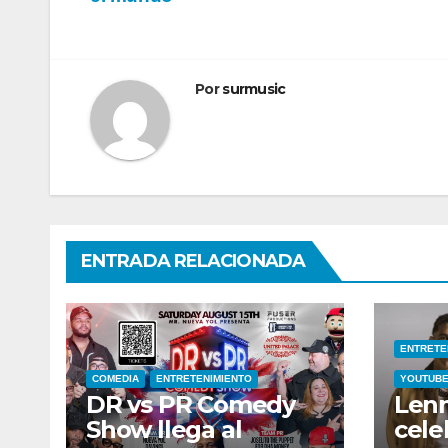
entradas
Por
surmusic
ENTRADA RELACIONADA
ENTRETE
COMEDIA
ENTRETENIMIENTO
YOUTUB
DR vs PR Comedy
Lenn
Show llega al
cele