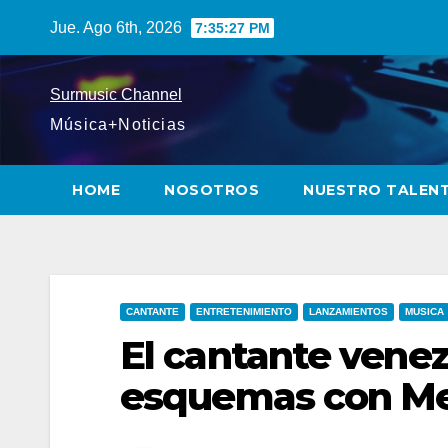
Saltar
Jue. Ago 6th, 2026
7:35:28 PM
al
contenido
Surmusic Channel
Música+Noticias
HOME
NOSOTROS
NUESTRO TALEN
CANTANTE
ENTRETENIMIENTO
LANZAMIENTOS
MUSICA
El cantante vene
esquemas con Me