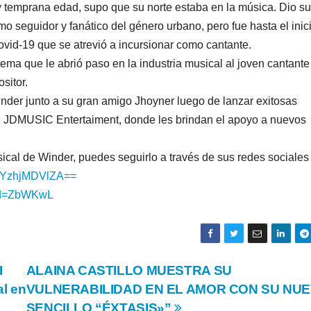
 temprana edad, supo que su norte estaba en la música. Dio s
o seguidor y fanático del género urbano, pero fue hasta el inic
vid-19 que se atrevió a incursionar como cantante.
ema que le abrió paso en la industria musical al joven cantante
sitor.
nder junto a su gran amigo Jhoyner luego de lanzar exitosas
n JDMUSIC Entertaiment, donde les brindan el apoyo a nuevos
ical de Winder, puedes seguirlo a través de sus redes sociales
0YzhjMDVlZA==
tid=ZbWKwL
I
ALAINA CASTILLO MUESTRA SU
al en
VULNERABILIDAD EN EL AMOR CON SU NU
SENCILLO “ÉXTASIS»”