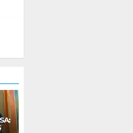
SA:
S