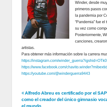
Winder, desde muy
primeros pasos com
la pandemia por Co
“Pandemia” fue el t
su vez como compo
Posteriormente, Wi
canciones, crearo
artistas.
Para obtener más información sobre la carrera mus
https://instagram.com/winder_
guerra?igshid=OTk
https://www.facebook.com/
chavito.winder?mibex
https://youtube.com/@
winderguerra9443
Navegación
Alfredo Abreu es certificado por el SAP
como el creador del único gimnasio voc
de
el mundo