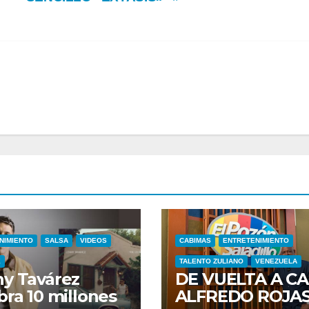
NIMIENTO
SALSA
VIDEOS
CABIMAS
ENTRETENIMIENTO
E
TALENTO ZULIANO
VENEZUELA
y Tavárez
DE VUELTA A CA
bra 10 millones
ALFREDO ROJA