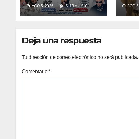
United Palace este
de r
AGO 5, 2026
SURMUSIC
AGO 3,
15 de agosto
en 
“Pa’
sals
el v
Deja una respuesta
Tu dirección de correo electrónico no será publicada.
Comentario
*