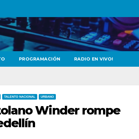
TO
PROGRAMACIÓN
RADIO EN VIVO!
TALENTO NACIONAL
URBANO
zolano Winder rompe
dellín