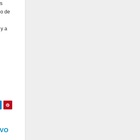
us
io de
 y a
EVO