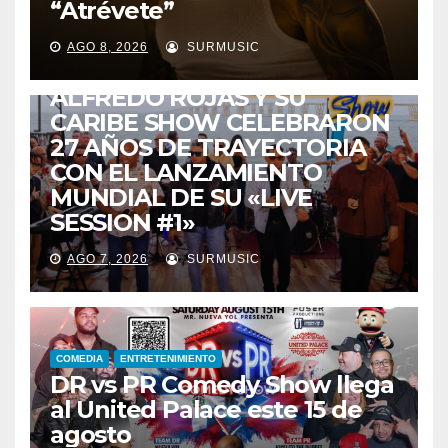
“Atrévete”
ENTRETENIMIENTO
GUARACHA ZULIANA
LIVE SESSION
AGO 8, 2026
SURMUSIC
TALENTO ZULIANO
ZULIA
ALFREDO ROJAS Y SU
CARIBE SHOW CELEBRARON
27 AÑOS DE TRAYECTORIA
CON EL LANZAMIENTO
MUNDIAL DE SU «LIVE
SESSION #1»
AGO 7, 2026
SURMUSIC
COMEDIA
ENTRETENIMIENTO
DR vs PR Comedy Show llega
al United Palace este 15 de
agosto