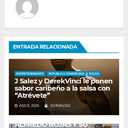
ENTRADA RELACIONADA
ENTRETENIMIENTO
REPUBLICA DOMINICANA
SALSA
J Salez y DerekVinci le ponen
sabor caribeño a la salsa con
“Atrévete”
AGO 8, 2026
SURMUSIC
ENTRETENIMIENTO
GUARACHA ZULIANA
LIVE SESSION
TALENTO ZULIANO
ZULIA
ALFREDO ROJAS Y SU