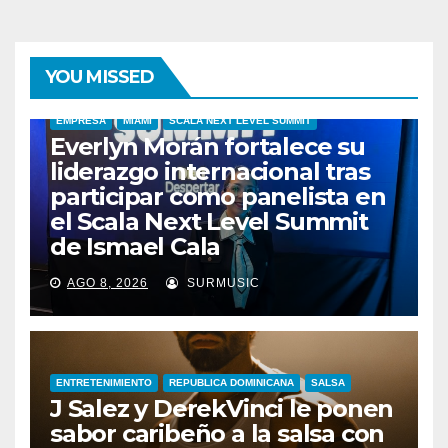
YOU MISSED
EMPRESA
MIAMI
SCALA NEXT LEVEL SUMMIT
Everlyn Morán fortalece su
liderazgo internacional tras
participar como panelista en
el Scala Next Level Summit
de Ismael Cala
AGO 8, 2026
SURMUSIC
ENTRETENIMIENTO
REPUBLICA DOMINICANA
SALSA
J Salez y DerekVinci le ponen
sabor caribeño a la salsa con