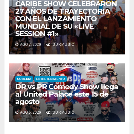
CARIBE SHOW CELEBRARON
27 AÑOS DE TRAYECTORIA
CON EL LANZAMIENTO
MUNDIAL DE SU «LIVE
SESSION #1»
AGO 7, 2026
SURMUSIC
COMEDIA
ENTRETENIMIENTO
DR vs PR Comedy Show llega
al United Palace este 15 de
agosto
AGO 5, 2026
SURMUSIC