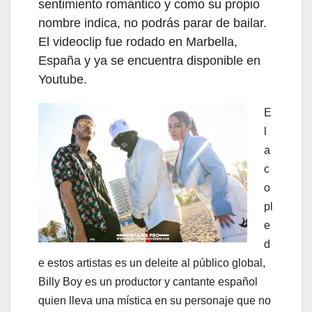
sentimiento romántico y como su propio
nombre indica, no podrás parar de bailar.
El videoclip fue rodado en Marbella,
España y ya se encuentra disponible en
Youtube.
E
l
a
c
o
pl
e
d
e estos artistas es un deleite al público global,
Billy Boy es un productor y cantante español
quien lleva una mística en su personaje que no