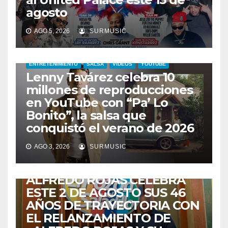
agosto
AGO 5, 2026
SURMUSIC
ENTRETENIMIENTO
SALSA
VIDEOS
YOUTUBE
Lenny Tavárez celebra 10
millones de reproducciones
en YouTube con “Pa’ Lo
Bonito”, la salsa que
conquistó el verano de 2026
CABIMAS
ENTRETENIMIENTO
TALENTO ZULIANO
AGO 3, 2026
SURMUSIC
VENEZUELA
DE VUELTA A CASA:
ALFREDO ROJAS CELEBRA
ESTE 2 DE AGOSTO SUS 46
AÑOS DE TRAYECTORIA CON
EL RELANZAMIENTO DE