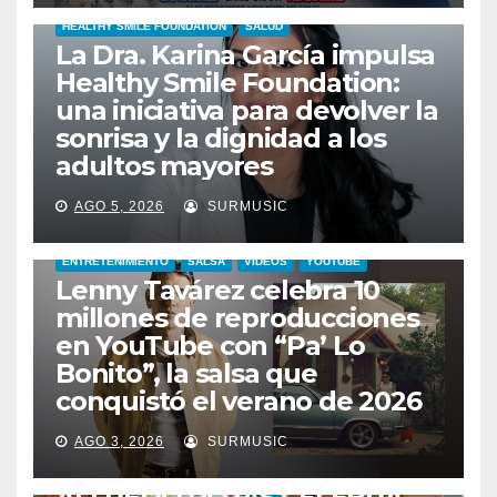
HEALTHY SMILE FOUNDATION
SALUD
La Dra. Karina García impulsa
Healthy Smile Foundation:
una iniciativa para devolver la
sonrisa y la dignidad a los
adultos mayores
AGO 5, 2026
SURMUSIC
ENTRETENIMIENTO
SALSA
VIDEOS
YOUTUBE
Lenny Tavárez celebra 10
millones de reproducciones
en YouTube con “Pa’ Lo
Bonito”, la salsa que
conquistó el verano de 2026
CABIMAS
ENTRETENIMIENTO
TALENTO ZULIANO
AGO 3, 2026
SURMUSIC
VENEZUELA
DE VUELTA A CASA: