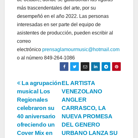
más trascendentales del arte, por su
desempeñó en el año 2022. Las personas
interesadas en ser parte del equipo de
asistentes de producción, pueden escribir al
correo
electrónico
prensaglamourmusic@hotmail.com
o al número 849-264-1086
Navegación
La agrupación
EL ARTISTA
musical Los
VENEZOLANO
de
Regionales
ANGLER
entradas
celebraron su
CARRASCO, LA
40 aniversario
NUEVA PROMESA
ofreciendo un
DEL GENERO
Cover Mix en
URBANO LANZA SU