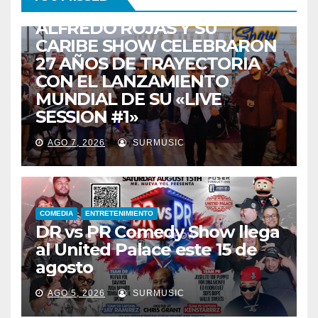
TALENTO ZULIANO
ZULIA
ALFREDO ROJAS Y SU
CARIBE SHOW CELEBRARON
27 AÑOS DE TRAYECTORIA
CON EL LANZAMIENTO
MUNDIAL DE SU «LIVE
SESSION #1»
AGO 7, 2026
SURMUSIC
COMEDIA
ENTRETENIMIENTO
DR vs PR Comedy Show llega
al United Palace este 15 de
agosto
AGO 5, 2026
SURMUSIC