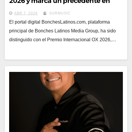
2026 y marca un precedente en
Nueva York
ABR 7, 2026
SURMUSIC
El portal digital BonchesLatinos.com, plataforma
principal de Bonches Latinos Media Group, ha sido
distinguido con el Premio Internacional OX 2026,…