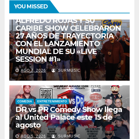
ENTRETENIMIENTO
GUARACHA ZULIANA
LIVE SESSION
YOU MISSED
TALENTO ZULIANO
ZULIA
ALFREDO ROJAS Y SU
CARIBE SHOW CELEBRARON
27 AÑOS DE TRAYECTORIA
CON EL LANZAMIENTO
MUNDIAL DE SU «LIVE
SESSION #1»
AGO 7, 2026
SURMUSIC
COMEDIA
ENTRETENIMIENTO
DR vs PR Comedy Show llega
al United Palace este 15 de
agosto
AGO 5, 2026
SURMUSIC