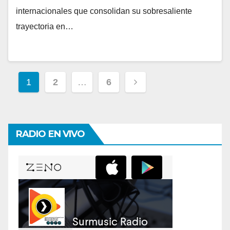
internacionales que consolidan su sobresaliente
trayectoria en…
Paginación
1
2
…
6
de
entradas
RADIO EN VIVO