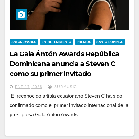
ANTON AWARDS
ENTRETENIMIENTO
PREMIOS
SANTO DOMINGO
La Gala Ántón Awards República
Dominicana anuncia a Steven C
como su primer invitado
internacional
ENE 17, 2026
SURMUSIC
El reconocido artista ecuatoriano Steven C ha sido
confirmado como el primer invitado internacional de la
prestigiosa Gala Ánton Awards…