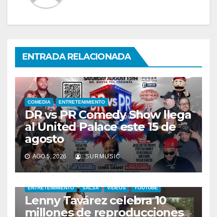
ENTRADA RELACIONADA
COMEDIA
ENTRETENIMIENTO
DR vs PR Comedy Show llega
al United Palace este 15 de
agosto
AGO 5, 2026
SURMUSIC
ENTRETENIMIENTO
SALSA
VIDEOS
YOUTUBE
Lenny Tavárez celebra 10
millones de reproducciones