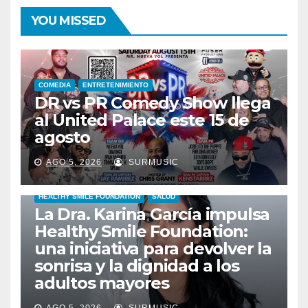
YOU MISSED
COMEDIA
ENTRETENIMIENTO
DR vs PR Comedy Show llega
al United Palace este 15 de
agosto
AGO 5, 2026
SURMUSIC
HEALTHY SMILE FOUNDATION
SALUD
La Dra. Karina García impulsa
Healthy Smile Foundation:
una iniciativa para devolver la
sonrisa y la dignidad a los
adultos mayores
AGO 5, 2026
SURMUSIC