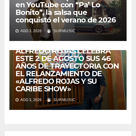
en YouTube con “Pa’ Lo
Bonito”, la salsa que
conquistó el verano de 2026
CABIMAS
ENTRETENIMIENTO
TALENTO ZULIANO
AGO 3, 2026
SURMUSIC
VENEZUELA
DE VUELTA A CASA:
ALFREDO ROJAS CELEBRA
ESTE 2 DE AGOSTO SUS 46
AÑOS DE TRAYECTORIA CON
EL RELANZAMIENTO DE
«ALFREDO ROJAS Y SU
CARIBE SHOW»
AGO 3, 2026
SURMUSIC