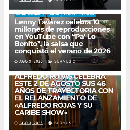
ENTRETENIMIENTO
SALSA
VIDEOS
YOUTUBE
Lenny Tavárez celebra 10
millones de reproducciones
en YouTube con “Pa’ Lo
Bonito”, la salsa que
conquistó el verano de 2026
CABIMAS
ENTRETENIMIENTO
TALENTO ZULIANO
AGO 3, 2026
SURMUSIC
VENEZUELA
DE VUELTA A CASA:
ALFREDO ROJAS CELEBRA
ESTE 2 DE AGOSTO SUS 46
AÑOS DE TRAYECTORIA CON
EL RELANZAMIENTO DE
«ALFREDO ROJAS Y SU
CARIBE SHOW»
AGO 3, 2026
SURMUSIC