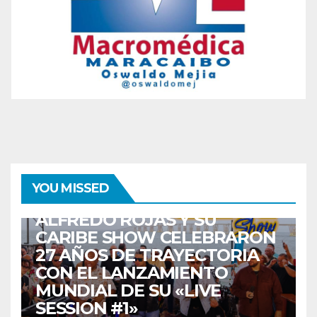
ENTRETENIMIENTO
GUARACHA ZULIANA
LIVE SESSION
YOU MISSED
TALENTO ZULIANO
ZULIA
ALFREDO ROJAS Y SU
CARIBE SHOW CELEBRARON
27 AÑOS DE TRAYECTORIA
CON EL LANZAMIENTO
MUNDIAL DE SU «LIVE
SESSION #1»