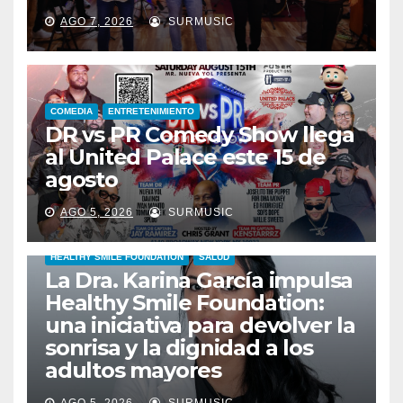
AGO 7, 2026
SURMUSIC
COMEDIA
ENTRETENIMIENTO
DR vs PR Comedy Show llega
al United Palace este 15 de
agosto
AGO 5, 2026
SURMUSIC
HEALTHY SMILE FOUNDATION
SALUD
La Dra. Karina García impulsa
Healthy Smile Foundation:
una iniciativa para devolver la
sonrisa y la dignidad a los
adultos mayores
AGO 5, 2026
SURMUSIC