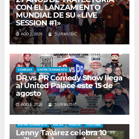
CON EL LANZAMIENTO
MUNDIAL DE SU «LIVE
SESSION #1»
AGO 7, 2026
SURMUSIC
COMEDIA
ENTRETENIMIENTO
DR vs PR Comedy Show llega
al United Palace este 15 de
agosto
AGO 5, 2026
SURMUSIC
ENTRETENIMIENTO
SALSA
VIDEOS
YOUTUBE
Lenny Tavárez celebra 10