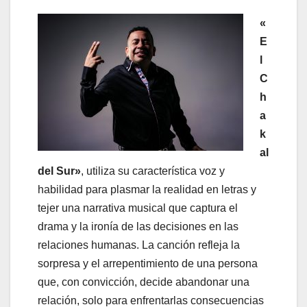
«
E
l
C
h
a
k
al
del Sur»
, utiliza su característica voz y
habilidad para plasmar la realidad en letras y
tejer una narrativa musical que captura el
drama y la ironía de las decisiones en las
relaciones humanas. La canción refleja la
sorpresa y el arrepentimiento de una persona
que, con convicción, decide abandonar una
relación, solo para enfrentarlas consecuencias