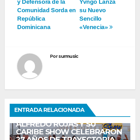
y Defensora de la
Yvngo Lanza
entradas
Comunidad Sorda en
su Nuevo
República
Sencillo
Dominicana
«Venecia»
Por
surmusic
ENTRETENIMIENTO
GUARACHA ZULIANA
LIVE SESSION
ENTRADA RELACIONADA
TALENTO ZULIANO
ZULIA
ALFREDO ROJAS Y SU
CARIBE SHOW CELEBRARON
27 AÑOS DE TRAYECTORIA