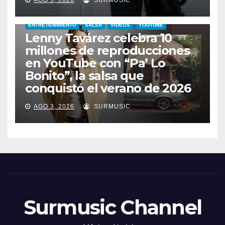
ENTRETENIMIENTO
SALSA
VIDEOS
YOUTUBE
Lenny Tavárez celebra 10
millones de reproducciones
en YouTube con “Pa’ Lo
Bonito”, la salsa que
conquistó el verano de 2026
AGO 3, 2026
SURMUSIC
Surmusic Channel