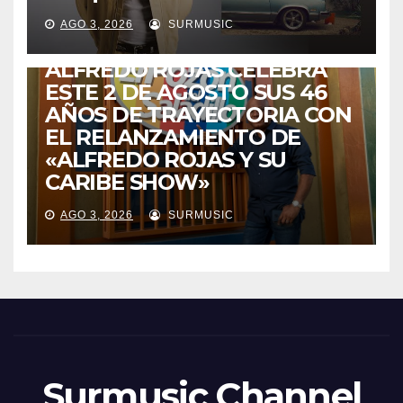
AGO 3, 2026
SURMUSIC
VENEZUELA
DE VUELTA A CASA:
ALFREDO ROJAS CELEBRA
ESTE 2 DE AGOSTO SUS 46
AÑOS DE TRAYECTORIA CON
EL RELANZAMIENTO DE
«ALFREDO ROJAS Y SU
CARIBE SHOW»
AGO 3, 2026
SURMUSIC
Surmusic Channel