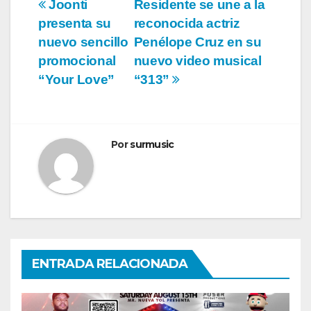
Navegación
Joonti
Residente se une a la
presenta su
reconocida actriz
de
nuevo sencillo
Penélope Cruz en su
entradas
promocional
nuevo video musical
“Your Love”
“313”
Por
surmusic
ENTRADA RELACIONADA