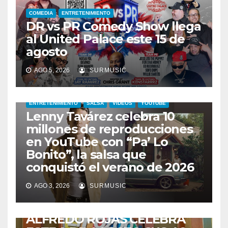
COMEDIA
ENTRETENIMIENTO
DR vs PR Comedy Show llega
al United Palace este 15 de
agosto
AGO 5, 2026
SURMUSIC
ENTRETENIMIENTO
SALSA
VIDEOS
YOUTUBE
Lenny Tavárez celebra 10
millones de reproducciones
en YouTube con “Pa’ Lo
Bonito”, la salsa que
conquistó el verano de 2026
CABIMAS
ENTRETENIMIENTO
TALENTO ZULIANO
AGO 3, 2026
SURMUSIC
VENEZUELA
DE VUELTA A CASA:
ALFREDO ROJAS CELEBRA