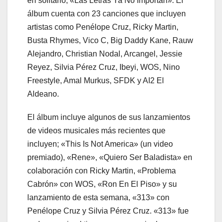
en solitario, «Las Letras Ya No Importan». El
álbum cuenta con 23 canciones que incluyen
artistas como Penélope Cruz, Ricky Martin,
Busta Rhymes, Vico C, Big Daddy Kane, Rauw
Alejandro, Christian Nodal, Arcangel, Jessie
Reyez, Silvia Pérez Cruz, Ibeyi, WOS, Nino
Freestyle, Amal Murkus, SFDK y AI2 El
Aldeano.
El álbum incluye algunos de sus lanzamientos
de videos musicales más recientes que
incluyen; «This Is Not America» (un video
premiado), «Rene», «Quiero Ser Baladista» en
colaboración con Ricky Martin, «Problema
Cabrón» con WOS, «Ron En El Piso» y su
lanzamiento de esta semana, «313» con
Penélope Cruz y Silvia Pérez Cruz. «313» fue