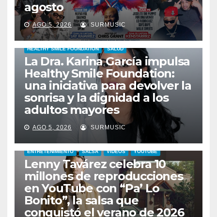
agosto
AGO 5, 2026
SURMUSIC
HEALTHY SMILE FOUNDATION
SALUD
La Dra. Karina García impulsa
Healthy Smile Foundation:
una iniciativa para devolver la
sonrisa y la dignidad a los
adultos mayores
AGO 5, 2026
SURMUSIC
ENTRETENIMIENTO
SALSA
VIDEOS
YOUTUBE
Lenny Tavárez celebra 10
millones de reproducciones
en YouTube con “Pa’ Lo
Bonito”, la salsa que
conquistó el verano de 2026
CABIMAS
ENTRETENIMIENTO
TALENTO ZULIANO