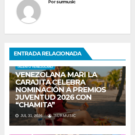
Por
surmusic
ENTRADA RELACIONADA
ENTRETENIMIENTO
NOMINACIONES
PREMIOS JUVENTUD
TALENTO VENEZOLANO
VENEZOLANA MARI LA
CARAJITA CELEBRA
NOMINACIÓN A PREMIOS
JUVENTUD 2026 CON
“CHAMITA”
JUL 31, 2026
SURMUSIC