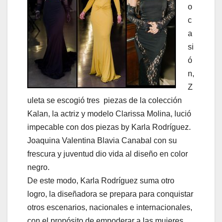
o
c
a
si
ó
n,
Z
uleta se escogió tres piezas de la colección
Kalan, la actriz y modelo Clarissa Molina, lució
impecable con dos piezas by Karla Rodríguez.
Joaquina Valentina Blavia Canabal con su
frescura y juventud dio vida al diseño en color
negro.
De este modo, Karla Rodríguez suma otro
logro, la diseñadora se prepara para conquistar
otros escenarios, nacionales e internacionales,
con el propósito de empoderar a las mujeres,