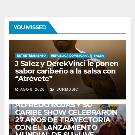
YOU MISSED
ENTRETENIMIENTO
REPUBLICA DOMINICANA
SALSA
J Salez y DerekVinci le ponen
sabor caribeño a la salsa con
“Atrévete”
ENTRETENIMIENTO
GUARACHA ZULIANA
LIVE SESSION
AGO 8, 2026
SURMUSIC
TALENTO ZULIANO
ZULIA
ALFREDO ROJAS Y SU
CARIBE SHOW CELEBRARON
27 AÑOS DE TRAYECTORIA
CON EL LANZAMIENTO
MUNDIAL DE SU «LIVE