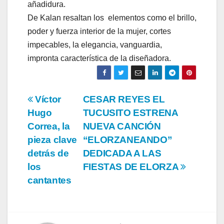
añadidura.
De Kalan resaltan los elementos como el brillo,
poder y fuerza interior de la mujer, cortes
impecables, la elegancia, vanguardia,
impronta característica de la diseñadora.
Navegación
Víctor
CESAR REYES EL
Hugo
TUCUSITO ESTRENA
de
Correa, la
NUEVA CANCIÓN
entradas
pieza clave
“ELORZANEANDO”
detrás de
DEDICADA A LAS
los
FIESTAS DE ELORZA
cantantes