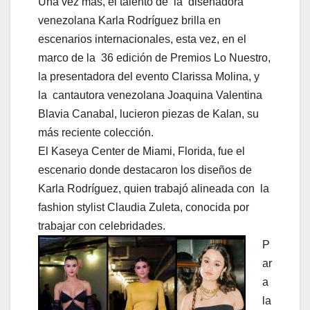
Una vez más, el talento de la diseñadora
venezolana Karla Rodríguez brilla en
escenarios internacionales, esta vez, en el
marco de la 36 edición de Premios Lo Nuestro,
la presentadora del evento Clarissa Molina, y
la cantautora venezolana Joaquina Valentina
Blavia Canabal, lucieron piezas de Kalan, su
más reciente colección.
El Kaseya Center de Miami, Florida, fue el
escenario donde destacaron los diseños de
Karla Rodríguez, quien trabajó alineada con la
fashion stylist Claudia Zuleta, conocida por
trabajar con celebridades.
P
ar
a
la