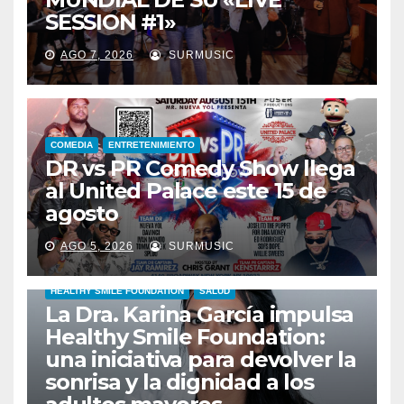
SESSION #1»
AGO 7, 2026
SURMUSIC
COMEDIA
ENTRETENIMIENTO
DR vs PR Comedy Show llega
al United Palace este 15 de
agosto
AGO 5, 2026
SURMUSIC
HEALTHY SMILE FOUNDATION
SALUD
La Dra. Karina García impulsa
Healthy Smile Foundation:
una iniciativa para devolver la
sonrisa y la dignidad a los