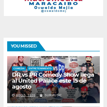
YOU MISSED
COMEDIA
ENTRETENIMIENTO
DR vs PR Comedy Show llega
al United Palace este 15 de
agosto
AGO 5, 2026
SURMUSIC