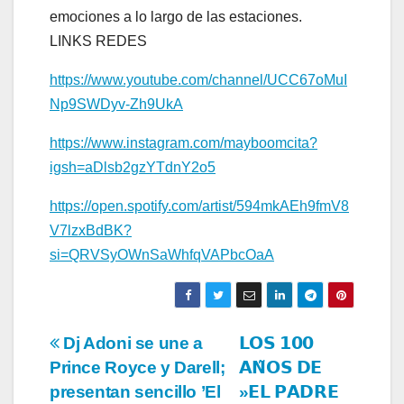
emociones a lo largo de las estaciones.
LINKS REDES
https://www.youtube.com/channel/UCC67oMuI
Np9SWDyv-Zh9UkA
https://www.instagram.com/mayboomcita?
igsh=aDlsb2gzYTdnY2o5
https://open.spotify.com/artist/594mkAEh9fmV8
V7lzxBdBK?
si=QRVSyOWnSaWhfqVAPbcOaA
Navegación
Dj Adoni se une a
𝗟𝗢𝗦 𝟭𝟬𝟬
Prince Royce y Darell;
𝗔𝗡̃𝗢𝗦 𝗗𝗘
de
presentan sencillo ’El
»𝗘𝗟 𝗣𝗔𝗗𝗥𝗘