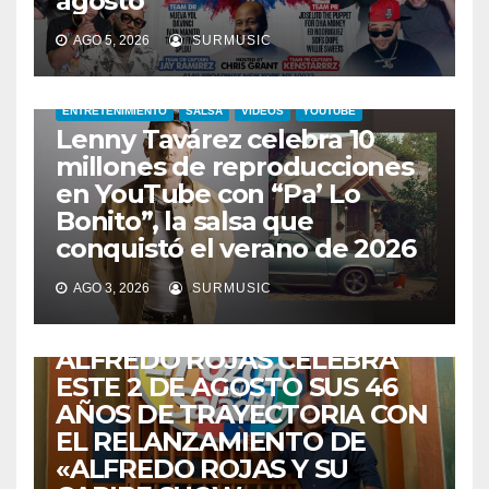
agosto
AGO 5, 2026
SURMUSIC
ENTRETENIMIENTO
SALSA
VIDEOS
YOUTUBE
Lenny Tavárez celebra 10
millones de reproducciones
en YouTube con “Pa’ Lo
Bonito”, la salsa que
conquistó el verano de 2026
CABIMAS
ENTRETENIMIENTO
TALENTO ZULIANO
AGO 3, 2026
SURMUSIC
VENEZUELA
DE VUELTA A CASA:
ALFREDO ROJAS CELEBRA
ESTE 2 DE AGOSTO SUS 46
AÑOS DE TRAYECTORIA CON
EL RELANZAMIENTO DE
«ALFREDO ROJAS Y SU