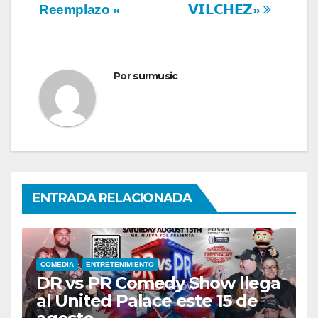
entradas
Reemplazo «
𝗩𝗜́𝗟𝗖𝗛𝗘𝗭»
Por
surmusic
ENTRADA RELACIONADA
COMEDIA
ENTRETENIMIENTO
DR vs PR Comedy Show llega
al United Palace este 15 de