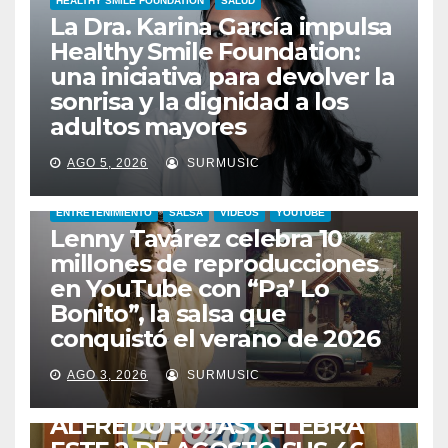
HEALTHY SMILE FOUNDATION
SALUD
La Dra. Karina García impulsa
Healthy Smile Foundation:
una iniciativa para devolver la
sonrisa y la dignidad a los
adultos mayores
AGO 5, 2026
SURMUSIC
ENTRETENIMIENTO
SALSA
VIDEOS
YOUTUBE
Lenny Tavárez celebra 10
millones de reproducciones
en YouTube con “Pa’ Lo
Bonito”, la salsa que
conquistó el verano de 2026
CABIMAS
ENTRETENIMIENTO
TALENTO ZULIANO
AGO 3, 2026
SURMUSIC
VENEZUELA
DE VUELTA A CASA:
ALFREDO ROJAS CELEBRA