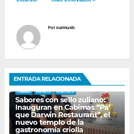
Por
surmusic
ENTRADA RELACIONADA
CABIMAS
EMPRESA
VENEZUELA
Sabores con sello zuliano:
Inauguran en Cabimas “Pa’
que Darwin Restaurant”, el
nuevo templo de la
gastronomía criolla