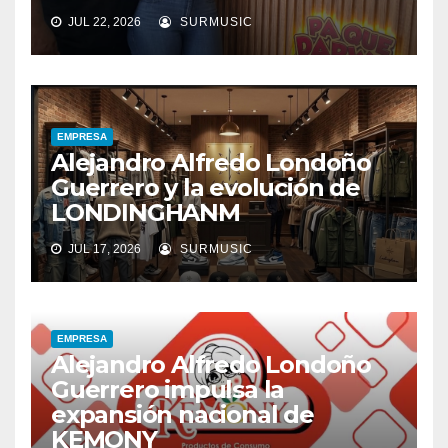
JUL 22, 2026
SURMUSIC
EMPRESA
Alejandro Alfredo Londoño
Guerrero y la evolución de
LONDINGHANM
JUL 17, 2026
SURMUSIC
EMPRESA
Alejandro Alfredo Londoño
Guerrero impulsa la
expansión nacional de
KEMONY