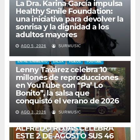
La Dra. Karina García impulsa
Healthy Smile Foundation:
una iniciativa para devolver la
sonrisa y la dignidad a los
adultos mayores
AGO 5, 2026
SURMUSIC
ENTRETENIMIENTO
SALSA
VIDEOS
YOUTUBE
Lenny Tavárez celebra 10
millones de reproducciones
en YouTube con “Pa’ Lo
Bonito”, la salsa que
conquistó el verano de 2026
CABIMAS
ENTRETENIMIENTO
TALENTO ZULIANO
AGO 3, 2026
SURMUSIC
VENEZUELA
DE VUELTA A CASA:
ALFREDO ROJAS CELEBRA
ESTE 2 DE AGOSTO SUS 46