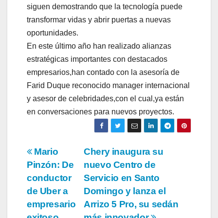
siguen demostrando que la tecnología puede
transformar vidas y abrir puertas a nuevas
oportunidades.
En este último año han realizado alianzas
estratégicas importantes con destacados
empresarios,han contado con la asesoría de
Farid Duque reconocido manager internacional
y asesor de celebridades,con el cual,ya están
en conversaciones para nuevos proyectos.
Navegación
Mario
Chery inaugura su
Pinzón: De
nuevo Centro de
de
conductor
Servicio en Santo
entradas
de Uber a
Domingo y lanza el
empresario
Arrizo 5 Pro, su sedán
exitoso.
más innovador