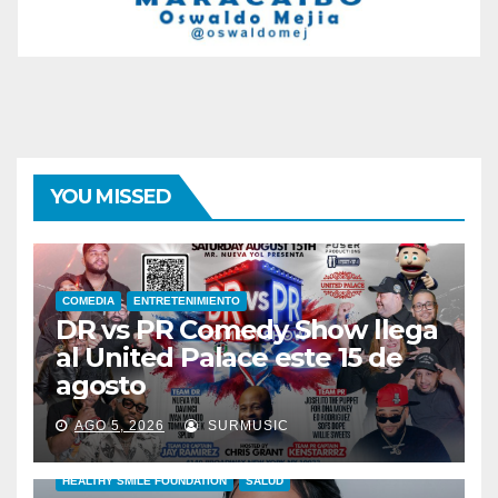
YOU MISSED
COMEDIA
ENTRETENIMIENTO
DR vs PR Comedy Show llega
al United Palace este 15 de
agosto
AGO 5, 2026
SURMUSIC
HEALTHY SMILE FOUNDATION
SALUD