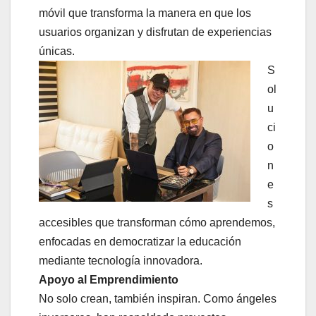
móvil que transforma la manera en que los
usuarios organizan y disfrutan de experiencias
únicas.
S
ol
u
ci
o
n
e
s
accesibles que transforman cómo aprendemos,
enfocadas en democratizar la educación
mediante tecnología innovadora.
Apoyo al Emprendimiento
No solo crean, también inspiran. Como ángeles