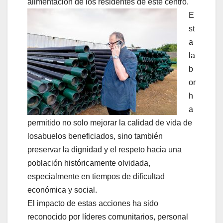
alimentación de los residentes de este centro.
E
st
a
la
b
or
h
a
permitido no solo mejorar la calidad de vida de
losabuelos beneficiados, sino también
preservar la dignidad y el respeto hacia una
población históricamente olvidada,
especialmente en tiempos de dificultad
económica y social.
El impacto de estas acciones ha sido
reconocido por líderes comunitarios, personal