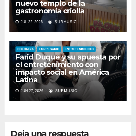
nuevo templo de la
gastronomía criolla
JUL 22, 2026
SURMUSIC
COLOMBIA
EMPRESARIO
ENTRETENIMIENTO
Farid Duque y su apuesta por
el entretenimiento con
impacto social en América
Latina
JUN 27, 2026
SURMUSIC
Deja una respuesta