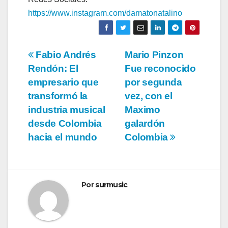
https://www.instagram.com/
damatonatalino
Navegación
Fabio Andrés
Mario Pinzon
Rendón: El
Fue reconocido
de
empresario que
por segunda
entradas
transformó la
vez, con el
industria musical
Maximo
desde Colombia
galardón
hacia el mundo
Colombia
Por
surmusic