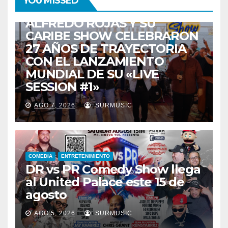
YOU MISSED
TALENTO ZULIANO
ZULIA
ALFREDO ROJAS Y SU
CARIBE SHOW CELEBRARON
27 AÑOS DE TRAYECTORIA
CON EL LANZAMIENTO
MUNDIAL DE SU «LIVE
SESSION #1»
AGO 7, 2026
SURMUSIC
COMEDIA
ENTRETENIMIENTO
DR vs PR Comedy Show llega
al United Palace este 15 de
agosto
AGO 5, 2026
SURMUSIC