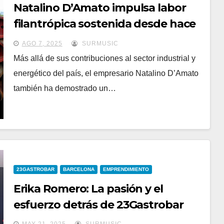
Natalino D’Amato impulsa labor
filantrópica sostenida desde hace
15 años a través del Grupo de
AGO 7, 2025
SURMUSIC
Empresas D’Amato
Más allá de sus contribuciones al sector industrial y
energético del país, el empresario Natalino D’Amato
también ha demostrado un…
23GASTROBAR
BARCELONA
EMPRENDIMIENTO
Erika Romero: La pasión y el
esfuerzo detrás de 23Gastrobar