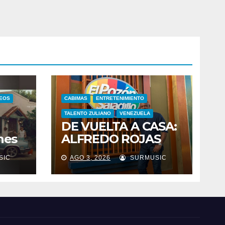
DEOS
CABIMAS
ENTRETENIMIENTO
TALENTO ZULIANO
VENEZUELA
DE VUELTA A CASA:
nes
ALFREDO ROJAS
nes
CELEBRA ESTE 2 DE
SIC
AGO 3, 2026
SURMUSIC
n
AGOSTO SUS 46
la
AÑOS DE
istó
TRAYECTORIA CON
26
EL
RELANZAMIENTO