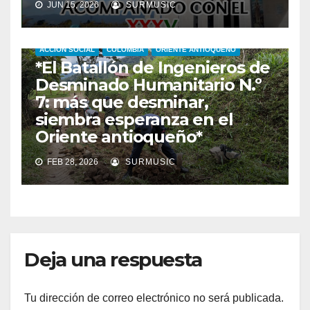
JUN 15, 2026
SURMUSIC
ACCIÓN SOCIAL
COLOMBIA
ORIENTE ANTIOQUEÑO
*El Batallón de Ingenieros de
Desminado Humanitario N.º
7: más que desminar,
siembra esperanza en el
Oriente antioqueño*
FEB 28, 2026
SURMUSIC
Deja una respuesta
Tu dirección de correo electrónico no será publicada.