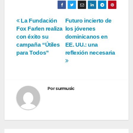
Navegación
La Fundación
Futuro incierto de
Fox Farlen realiza
los jóvenes
de
con éxito su
dominicanos en
entradas
campaña “Útiles
EE. UU.: una
para Todos”
reflexión necesaria
Por
surmusic