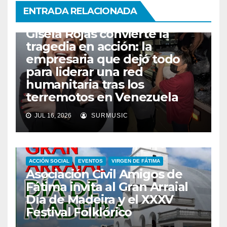
ENTRADA RELACIONADA
ACCIÓN SOCIAL
AYUDA HUMANITARIA
Gisela Rojas convierte la
tragedia en acción: la
empresaria que dejó todo
para liderar una red
humanitaria tras los
terremotos en Venezuela
JUL 16, 2026
SURMUSIC
ACCIÓN SOCIAL
EVENTOS
VIRGEN DE FÁTIMA
Asociación Civil Amigos de
Fátima invita al Gran Arraial
Día de Madeira y el XXXV
Festival Folklórico