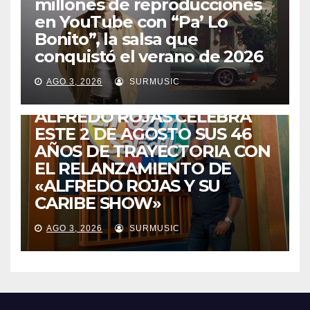
millones de reproducciones
en YouTube con “Pa’ Lo
Bonito”, la salsa que
conquistó el verano de 2026
CABIMAS
ENTRETENIMIENTO
TALENTO ZULIANO
AGO 3, 2026
SURMUSIC
VENEZUELA
DE VUELTA A CASA:
ALFREDO ROJAS CELEBRA
ESTE 2 DE AGOSTO SUS 46
AÑOS DE TRAYECTORIA CON
EL RELANZAMIENTO DE
«ALFREDO ROJAS Y SU
CARIBE SHOW»
AGO 3, 2026
SURMUSIC