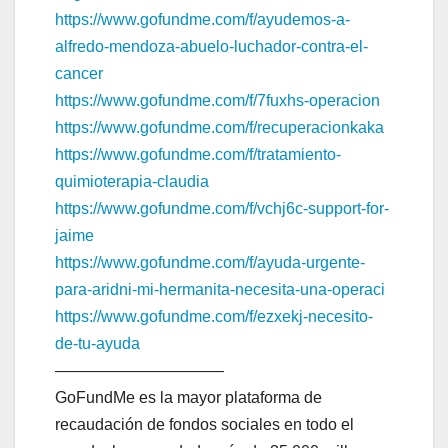
https://www.gofundme.com/f/
ayudemos-a-
alfredo-mendoza-
abuelo-luchador-contra-el-
cancer
https://www.gofundme.com/f/
7fuxhs-operacion
https://www.gofundme.com/f/
recuperacionkaka
https://www.gofundme.com/f/
tratamiento-
quimioterapia-
claudia
https://www.gofundme.com/f/
vchj6c-support-for-
jaime
https://www.gofundme.com/f/
ayuda-urgente-
para-aridni-mi-
hermanita-necesita-una-operaci
https://www.gofundme.com/f/
ezxekj-necesito-
de-tu-ayuda
——————————
–
GoFundMe es la mayor plataforma de
recaudación de fondos sociales en todo el