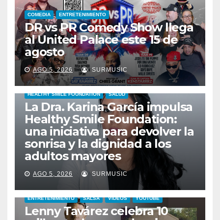
COMEDIA
ENTRETENIMIENTO
DR vs PR Comedy Show llega
al United Palace este 15 de
agosto
AGO 5, 2026
SURMUSIC
HEALTHY SMILE FOUNDATION
SALUD
La Dra. Karina García impulsa
Healthy Smile Foundation:
una iniciativa para devolver la
sonrisa y la dignidad a los
adultos mayores
AGO 5, 2026
SURMUSIC
ENTRETENIMIENTO
SALSA
VIDEOS
YOUTUBE
Lenny Tavárez celebra 10