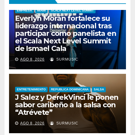
EMPRESA
MIAMI
SCALA NEXT LEVEL SUMMIT
Everlyn Morán fortalece su
liderazgo internacional tras
participar como panelista en
el Scala Next Level Summit
de Ismael Cala
AGO 8, 2026
SURMUSIC
ENTRETENIMIENTO
REPUBLICA DOMINICANA
SALSA
J Salez y DerekVinci le ponen
sabor caribeño a la salsa con
“Atrévete”
ENTRETENIMIENTO
GUARACHA ZULIANA
LIVE SESSION
AGO 8, 2026
SURMUSIC
TALENTO ZULIANO
ZULIA