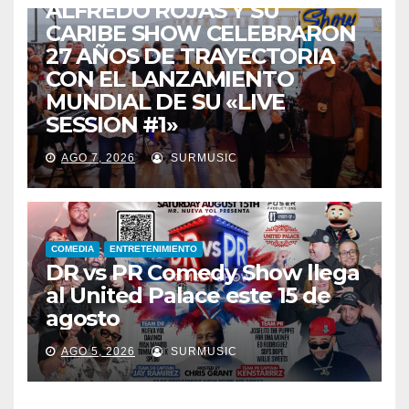
ALFREDO ROJAS Y SU
CARIBE SHOW CELEBRARON
27 AÑOS DE TRAYECTORIA
CON EL LANZAMIENTO
MUNDIAL DE SU «LIVE
SESSION #1»
AGO 7, 2026
SURMUSIC
COMEDIA
ENTRETENIMIENTO
DR vs PR Comedy Show llega
al United Palace este 15 de
agosto
AGO 5, 2026
SURMUSIC