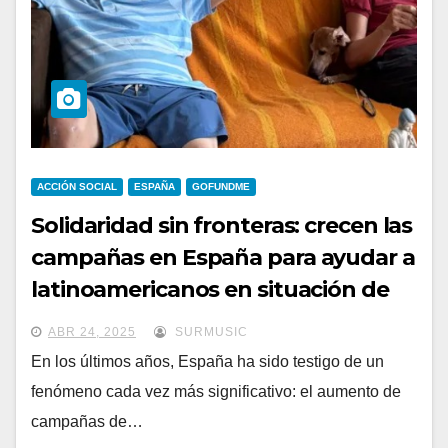
ACCIÓN SOCIAL
ESPAÑA
GOFUNDME
Solidaridad sin fronteras: crecen las
campañas en España para ayudar a
latinoamericanos en situación de
emergencia
ABR 24, 2025
SURMUSIC
En los últimos años, España ha sido testigo de un
fenómeno cada vez más significativo: el aumento de
campañas de…