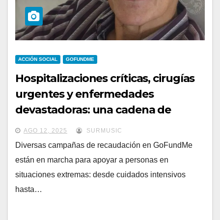
ACCIÓN SOCIAL
GOFUNDME
Hospitalizaciones críticas, cirugías
urgentes y enfermedades
devastadoras: una cadena de
campañas latinas en GoFundMe
AGO 12, 2025
SURMUSIC
que claman por solidaridad
Diversas campañas de recaudación en GoFundMe
están en marcha para apoyar a personas en
situaciones extremas: desde cuidados intensivos
hasta…