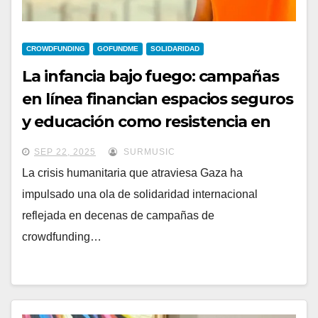
CROWDFUNDING
GOFUNDME
SOLIDARIDAD
La infancia bajo fuego: campañas
en línea financian espacios seguros
y educación como resistencia en
medio de la guerra de Gaza
SEP 22, 2025
SURMUSIC
La crisis humanitaria que atraviesa Gaza ha
impulsado una ola de solidaridad internacional
reflejada en decenas de campañas de
crowdfunding…