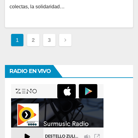
colectas, la solidaridad…
Paginación
1
2
3
de
entradas
RADIO EN VIVO