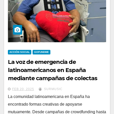
ACCIÓN SOCIAL
GOFUNDME
La voz de emergencia de
latinoamericanos en España
mediante campañas de colectas
para ayudas a familiares y amigos
FEB 20, 2025
SURMUSIC
La comunidad latinoamericana en España ha
encontrado formas creativas de apoyarse
mutuamente. Desde campañas de crowdfunding hasta