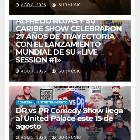
ENTRETENIMIENTO
GUARACHA ZULIANA
LIVE SESSION
AGO 8, 2026
SURMUSIC
TALENTO ZULIANO
ZULIA
ALFREDO ROJAS Y SU
CARIBE SHOW CELEBRARON
27 AÑOS DE TRAYECTORIA
CON EL LANZAMIENTO
MUNDIAL DE SU «LIVE
SESSION #1»
AGO 7, 2026
SURMUSIC
COMEDIA
ENTRETENIMIENTO
DR vs PR Comedy Show llega
al United Palace este 15 de
agosto
AGO 5, 2026
SURMUSIC