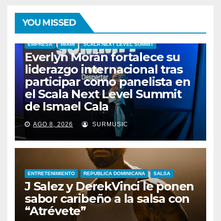
YOU MISSED
EMPRESA
MIAMI
SCALA NEXT LEVEL SUMMIT
Everlyn Morán fortalece su
liderazgo internacional tras
participar como panelista en
el Scala Next Level Summit
de Ismael Cala
AGO 8, 2026
SURMUSIC
ENTRETENIMIENTO
REPUBLICA DOMINICANA
SALSA
J Salez y DerekVinci le ponen
sabor caribeño a la salsa con
“Atrévete”