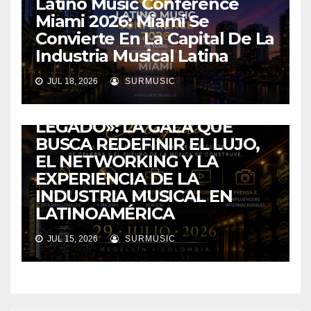
Latino Music Conference
Miami 2026: Miami Se
Convierte En La Capital De La
Industria Musical Latina
COLOMBIA
ENTRETENIMIENTO
EVENTOS
MEDELLIN
JUL 18, 2026
SURMUSIC
DINASTÍA INC. PRESENTA
«DINASTÍA DORADA 2026: EL
LEGADO»: LA GALA QUE
BUSCA REDEFINIR EL LUJO,
EL NETWORKING Y LA
EXPERIENCIA DE LA
INDUSTRIA MUSICAL EN
LATINOAMÉRICA
JUL 15, 2026
SURMUSIC