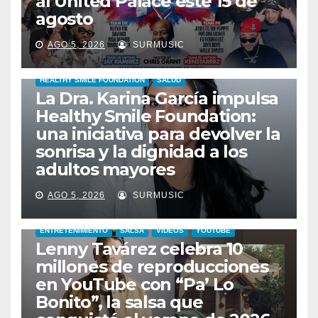
al United Palace este 15 de
agosto
AGO 5, 2026
SURMUSIC
HEALTHY SMILE FOUNDATION
SALUD
La Dra. Karina García impulsa
Healthy Smile Foundation:
una iniciativa para devolver la
sonrisa y la dignidad a los
adultos mayores
AGO 5, 2026
SURMUSIC
ENTRETENIMIENTO
SALSA
VIDEOS
YOUTUBE
Lenny Tavárez celebra 10
millones de reproducciones
en YouTube con “Pa’ Lo
Bonito”, la salsa que