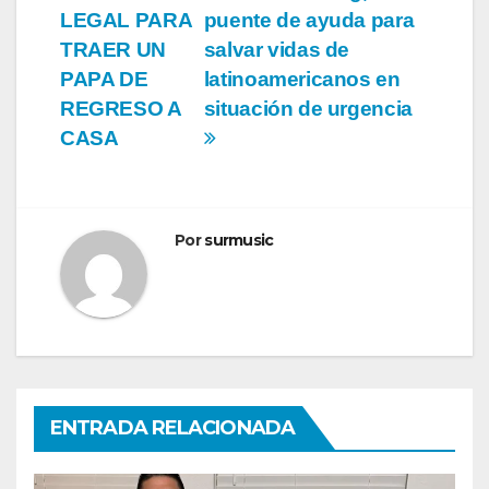
LEGAL PARA
puente de ayuda para
de
TRAER UN
salvar vidas de
entradas
PAPA DE
latinoamericanos en
REGRESO A
situación de urgencia
CASA
Por
surmusic
ENTRADA RELACIONADA