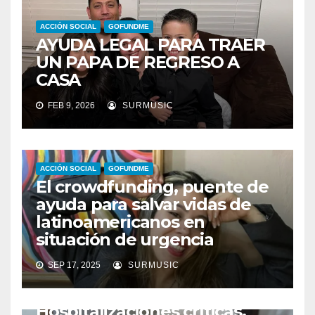
ACCIÓN SOCIAL
GOFUNDME
AYUDA LEGAL PARA TRAER
UN PAPA DE REGRESO A
CASA
FEB 9, 2026
SURMUSIC
ACCIÓN SOCIAL
GOFUNDME
El crowdfunding, puente de
ayuda para salvar vidas de
latinoamericanos en
situación de urgencia
SEP 17, 2025
SURMUSIC
ACCIÓN SOCIAL
GOFUNDME
Hospitalizaciones críticas,