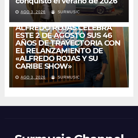
conquistó el verano de 2026
CABIMAS
ENTRETENIMIENTO
TALENTO ZULIANO
AGO 3, 2026
SURMUSIC
VENEZUELA
DE VUELTA A CASA:
ALFREDO ROJAS CELEBRA
ESTE 2 DE AGOSTO SUS 46
AÑOS DE TRAYECTORIA CON
EL RELANZAMIENTO DE
«ALFREDO ROJAS Y SU
CARIBE SHOW»
AGO 3, 2026
SURMUSIC