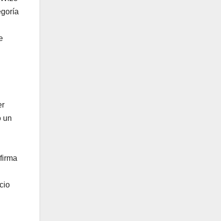
egoría
e
er
ó un
firma
cio