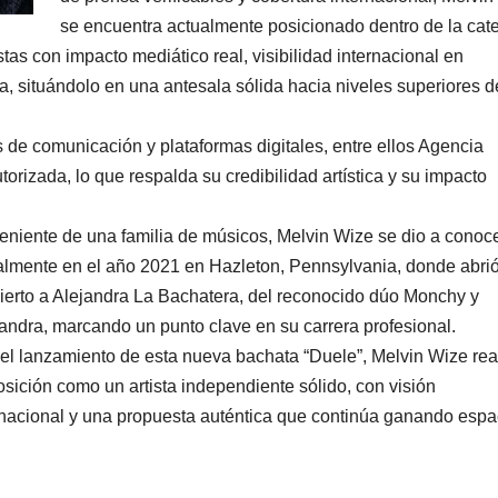
se encuentra actualmente posicionado dentro de la cat
tistas con impacto mediático real, visibilidad internacional en
a, situándolo en una antesala sólida hacia niveles superiores d
de comunicación y plataformas digitales, entre ellos Agencia
izada, lo que respalda su credibilidad artística y su impacto
eniente de una familia de músicos, Melvin Wize se dio a conoc
ialmente en el año 2021 en Hazleton, Pennsylvania, donde abri
ierto a Alejandra La Bachatera, del reconocido dúo Monchy y
andra, marcando un punto clave en su carrera profesional.
el lanzamiento de esta nueva bachata “Duele”, Melvin Wize rea
osición como un artista independiente sólido, con visión
rnacional y una propuesta auténtica que continúa ganando espa