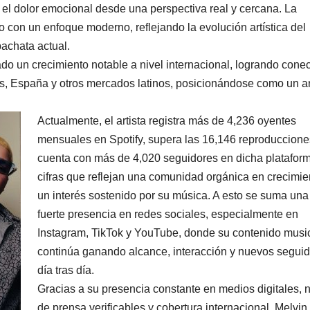
 el dolor emocional desde una perspectiva real y cercana. La
 con un enfoque moderno, reflejando la evolución artística del
bachata actual.
o un crecimiento notable a nivel internacional, logrando conec
, España y otros mercados latinos, posicionándose como un ar
Actualmente, el artista registra más de 4,236 oyentes
mensuales en Spotify, supera las 16,146 reproduccione
cuenta con más de 4,020 seguidores en dicha platafor
cifras que reflejan una comunidad orgánica en crecimie
un interés sostenido por su música. A esto se suma una
fuerte presencia en redes sociales, especialmente en
Instagram, TikTok y YouTube, donde su contenido musi
continúa ganando alcance, interacción y nuevos segui
día tras día.
Gracias a su presencia constante en medios digitales, 
de prensa verificables y cobertura internacional, Melvi