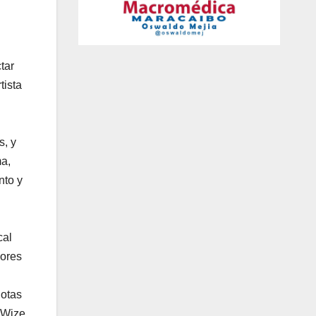
tar
tista
s, y
ma,
nto y
cal
dores
notas
n Wize