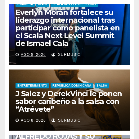
EMPRESA
MIAMI
SCALA NEXT LEVEL SUMMIT
Everlyn Morán fortalece su
liderazgo internacional tras
participar como panelista en
el Scala Next Level Summit
de Ismael Cala
AGO 8, 2026
SURMUSIC
ENTRETENIMIENTO
REPUBLICA DOMINICANA
SALSA
J Salez y DerekVinci le ponen
sabor caribeño a la salsa con
“Atrévete”
ENTRETENIMIENTO
GUARACHA ZULIANA
LIVE SESSION
AGO 8, 2026
SURMUSIC
TALENTO ZULIANO
ZULIA
ALFREDO ROJAS Y SU