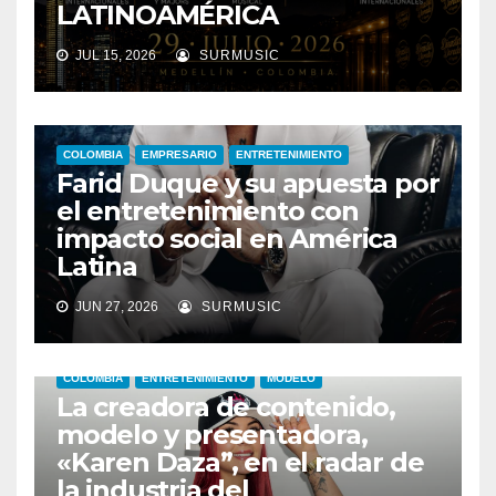
LATINOAMÉRICA
JUL 15, 2026
SURMUSIC
COLOMBIA
EMPRESARIO
ENTRETENIMIENTO
Farid Duque y su apuesta por
el entretenimiento con
impacto social en América
Latina
JUN 27, 2026
SURMUSIC
COLOMBIA
ENTRETENIMIENTO
MODELO
La creadora de contenido,
modelo y presentadora,
«Karen Daza”, en el radar de
la industria del