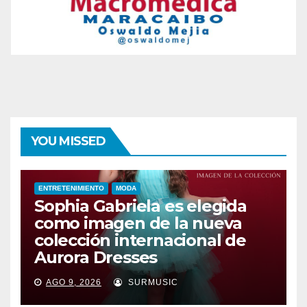
YOU MISSED
ENTRETENIMIENTO
MODA
Sophia Gabriela es elegida
como imagen de la nueva
colección internacional de
Aurora Dresses
AGO 9, 2026
SURMUSIC