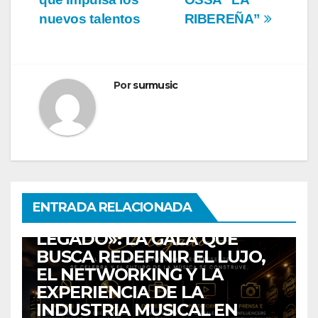
entradas
nuevos talentos
RIBEREÑA”
Por
surmusic
COLOMBIA
ENTRETENIMIENTO
EVENTOS
MEDELLIN
DINASTÍA INC. PRESENTA
ENTRADA RELACIONADA
«DINASTÍA DORADA 2026: EL
LEGADO»: LA GALA QUE
BUSCA REDEFINIR EL LUJO,
EL NETWORKING Y LA
EXPERIENCIA DE LA
INDUSTRIA MUSICAL EN