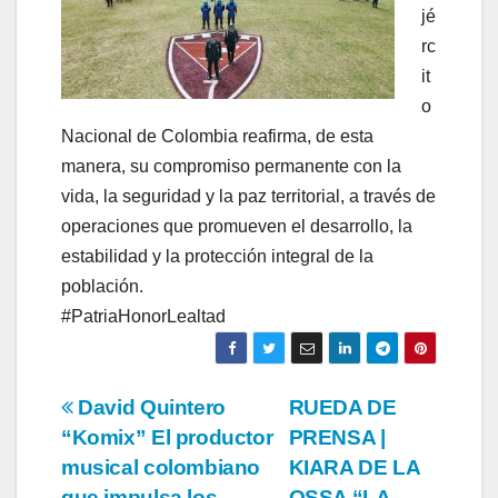
jé
rc
it
o
Nacional de Colombia reafirma, de esta
manera, su compromiso permanente con la
vida, la seguridad y la paz territorial, a través de
operaciones que promueven el desarrollo, la
estabilidad y la protección integral de la
población.
#PatriaHonorLealtad
Navegación
David Quintero
RUEDA DE
“Komix” El productor
PRENSA |
de
musical colombiano
KIARA DE LA
que impulsa los
OSSA “LA