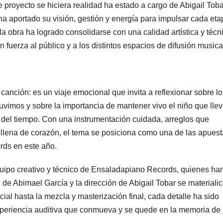
 proyecto se hiciera realidad ha estado a cargo de Abigail Toba
a aportado su visión, gestión y energía para impulsar cada eta
la obra ha logrado consolidarse con una calidad artística y técn
fuerza al público y a los distintos espacios de difusión musica
anción: es un viaje emocional que invita a reflexionar sobre l
tuvimos y sobre la importancia de mantener vivo el niño que ll
o del tiempo. Con una instrumentación cuidada, arreglos que
 llena de corazón, el tema se posiciona como una de las apues
rds en este año.
uipo creativo y técnico de Ensaladapiano Records, quienes ha
n de Abimael García y la dirección de Abigail Tobar se materiali
ial hasta la mezcla y masterización final, cada detalle ha sido
xperiencia auditiva que conmueva y se quede en la memoria de