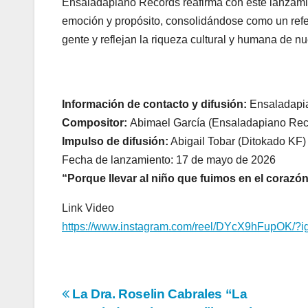
Ensaladapiano Records reafirma con este lanzami
emoción y propósito, consolidándose como un refer
gente y reflejan la riqueza cultural y humana de nue
Información de contacto y difusión:
Ens
Compositor:
Abimael García (Ensaladapiano Rec
Impulso de difusión:
Abigail Tobar (Ditokado KF)
Fecha de lanzamiento: 17 de mayo de 2026
“Porque llevar al niño que fuimos en el corazón
Link Video
https://www.instagram.com/
reel/DYcX9hFupOK/?i
Navegación
La Dra. Roselin Cabrales “La