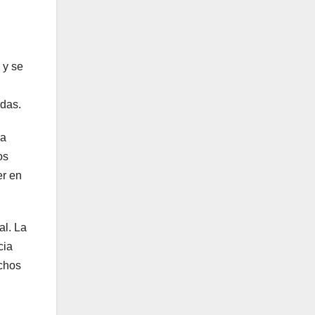
 y se
ndas.
la
os
er en
al. La
cia
uchos