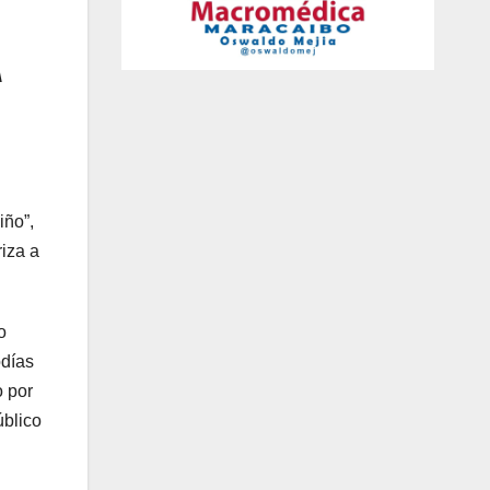
iño”,
riza a
o
odías
o por
úblico