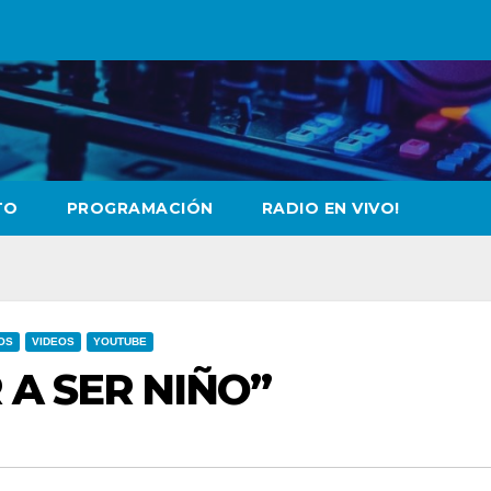
TO
PROGRAMACIÓN
RADIO EN VIVO!
OS
VIDEOS
YOUTUBE
 A SER NIÑO”