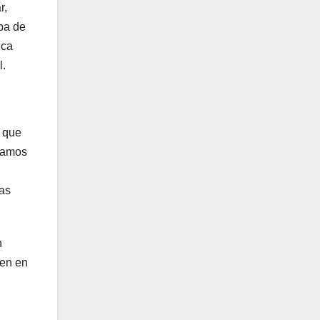
r,
pa de
ica
l.
o que
evamos
tas
n
cen en