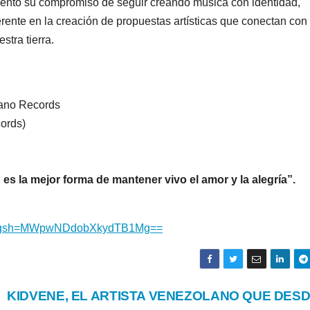
ento su compromiso de seguir creando música con identidad,
ente en la creación de propuestas artísticas que conectan con 
stra tierra.
aladapiano Records
ords)
 es la mejor forma de mantener vivo el amor y la alegría”.
gsh=
MWpwNDdobXkydTB1Mg==
KIDVENE, EL ARTISTA VENEZOLANO QUE DES