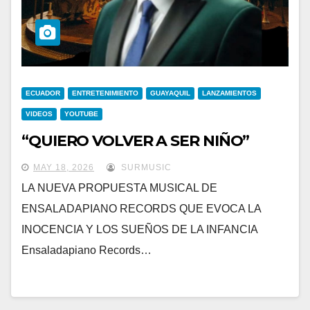
ECUADOR
ENTRETENIMIENTO
GUAYAQUIL
LANZAMIENTOS
VIDEOS
YOUTUBE
“QUIERO VOLVER A SER NIÑO”
MAY 18, 2026
SURMUSIC
LA NUEVA PROPUESTA MUSICAL DE
ENSALADAPIANO RECORDS QUE EVOCA LA
INOCENCIA Y LOS SUEÑOS DE LA INFANCIA
Ensaladapiano Records…