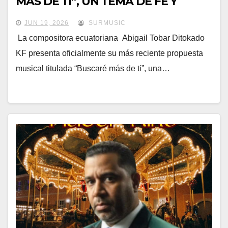
MÁS DE TI”, UN TEMA DE FE Y
ESPERANZA
JUN 19, 2026
SURMUSIC
La compositora ecuatoriana Abigail Tobar Ditokado
KF presenta oficialmente su más reciente propuesta
musical titulada “Buscaré más de ti”, una…