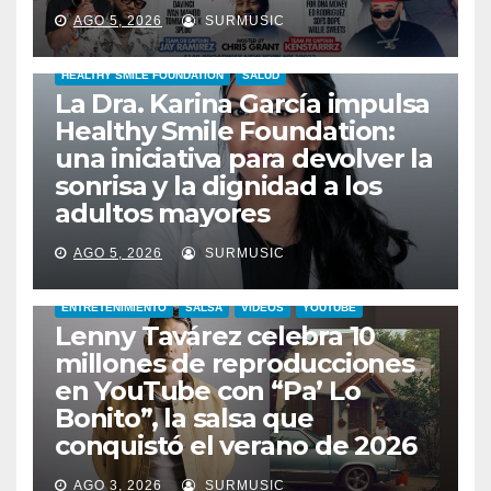
AGO 5, 2026
SURMUSIC
HEALTHY SMILE FOUNDATION
SALUD
La Dra. Karina García impulsa
Healthy Smile Foundation:
una iniciativa para devolver la
sonrisa y la dignidad a los
adultos mayores
AGO 5, 2026
SURMUSIC
ENTRETENIMIENTO
SALSA
VIDEOS
YOUTUBE
Lenny Tavárez celebra 10
millones de reproducciones
en YouTube con “Pa’ Lo
Bonito”, la salsa que
conquistó el verano de 2026
CABIMAS
ENTRETENIMIENTO
TALENTO ZULIANO
AGO 3, 2026
SURMUSIC
VENEZUELA