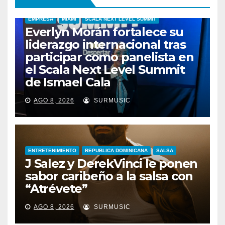
EMPRESA
MIAMI
SCALA NEXT LEVEL SUMMIT
Everlyn Morán fortalece su
liderazgo internacional tras
participar como panelista en
el Scala Next Level Summit
de Ismael Cala
AGO 8, 2026
SURMUSIC
ENTRETENIMIENTO
REPUBLICA DOMINICANA
SALSA
J Salez y DerekVinci le ponen
sabor caribeño a la salsa con
“Atrévete”
ENTRETENIMIENTO
GUARACHA ZULIANA
LIVE SESSION
AGO 8, 2026
SURMUSIC
TALENTO ZULIANO
ZULIA