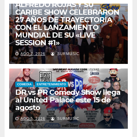
ALFREDO ROJAS Y SU
CARIBE SHOW CELEBRARON
27 AÑOS DE TRAYECTORIA
CON EL LANZAMIENTO
MUNDIAL DE SU «LIVE
SESSION #1»
AGO 7, 2026
SURMUSIC
COMEDIA
ENTRETENIMIENTO
DR vs PR Comedy Show llega
al United Palace este 15 de
agosto
AGO 5, 2026
SURMUSIC