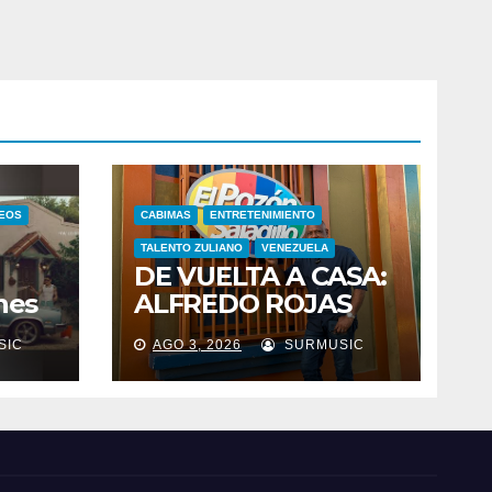
DEOS
CABIMAS
ENTRETENIMIENTO
TALENTO ZULIANO
VENEZUELA
DE VUELTA A CASA:
nes
ALFREDO ROJAS
nes
CELEBRA ESTE 2 DE
SIC
AGO 3, 2026
SURMUSIC
n
AGOSTO SUS 46
la
AÑOS DE
istó
TRAYECTORIA CON
26
EL
RELANZAMIENTO