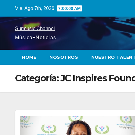
Saltar
Vie. Ago 7th, 2026
7:00:00 AM
al
contenido
Surmusic Channel
Música+Noticias
HOME
NOSOTROS
NUESTRO TALEN
Categoría:
JC Inspires Foun