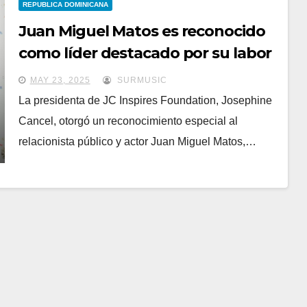
REPUBLICA DOMINICANA
Juan Miguel Matos es reconocido
como líder destacado por su labor
social en la República Dominicana
MAY 23, 2025
SURMUSIC
La presidenta de JC Inspires Foundation, Josephine
Cancel, otorgó un reconocimiento especial al
relacionista público y actor Juan Miguel Matos,…