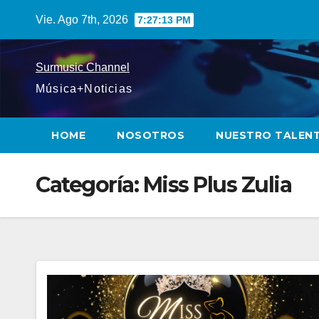
Saltar
Vie. Ago 7th, 2026
7:27:14 PM
al
contenido
Surmusic Channel
Música+Noticias
HOME
NOSOTROS
NUESTRO TALEN
Categoría:
Miss Plus Zulia