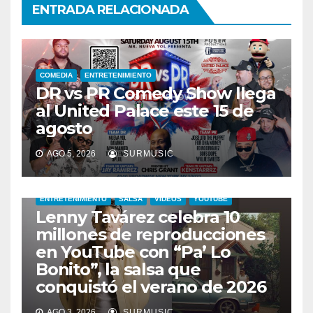
ENTRADA RELACIONADA
COMEDIA
ENTRETENIMIENTO
DR vs PR Comedy Show llega
al United Palace este 15 de
agosto
AGO 5, 2026
SURMUSIC
ENTRETENIMIENTO
SALSA
VIDEOS
YOUTUBE
Lenny Tavárez celebra 10
millones de reproducciones
en YouTube con “Pa’ Lo
Bonito”, la salsa que
conquistó el verano de 2026
CABIMAS
ENTRETENIMIENTO
TALENTO ZULIANO
AGO 3, 2026
SURMUSIC