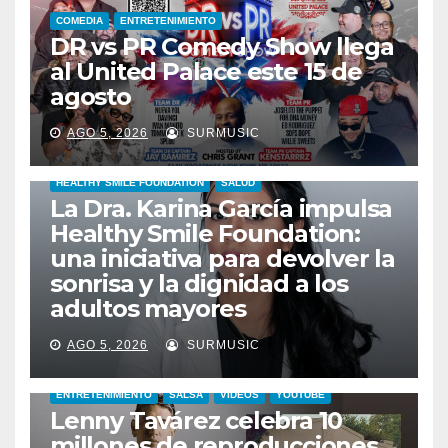
COMEDIA
ENTRETENIMIENTO
DR vs PR Comedy Show llega
al United Palace este 15 de
agosto
AGO 5, 2026
SURMUSIC
HEALTHY SMILE FOUNDATION
SALUD
La Dra. Karina García impulsa
Healthy Smile Foundation:
una iniciativa para devolver la
sonrisa y la dignidad a los
adultos mayores
AGO 5, 2026
SURMUSIC
ENTRETENIMIENTO
SALSA
VIDEOS
YOUTUBE
Lenny Tavárez celebra 10
millones de reproducciones