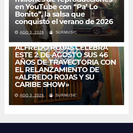
en YouTube con “Pa’ Lo
Bonito”, la salsa que
conquistó el verano de 2026
CABIMAS
ENTRETENIMIENTO
TALENTO ZULIANO
AGO 3, 2026
SURMUSIC
VENEZUELA
DE VUELTA A CASA:
ALFREDO ROJAS CELEBRA
ESTE 2 DE AGOSTO SUS 46
AÑOS DE TRAYECTORIA CON
EL RELANZAMIENTO DE
«ALFREDO ROJAS Y SU
CARIBE SHOW»
AGO 3, 2026
SURMUSIC