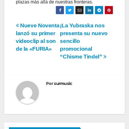
plazas más allá de nuestras fronteras.
Navegación
Nueve Noventa
¡La Yubraska nos
lanzó su primer
presenta su nuevo
de
videoclip al son
sencillo
entradas
de la «FURIA»
promocional
“Chisme Tindel”
Por
surmusic