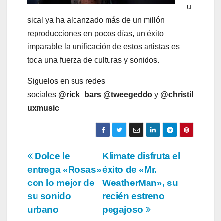
u
sical ya ha alcanzado más de un millón
reproducciones en pocos días, un éxito
imparable la unificación de estos artistas es
toda una fuerza de culturas y sonidos.
Siguelos en sus redes
sociales
@rick_bars @tweegeddo
y
@christil
uxmusic
Navegación
Dolce le
Klimate disfruta el
entrega «Rosas»
éxito de «Mr.
de
con lo mejor de
WeatherMan», su
entradas
su sonido
recién estreno
urbano
pegajoso