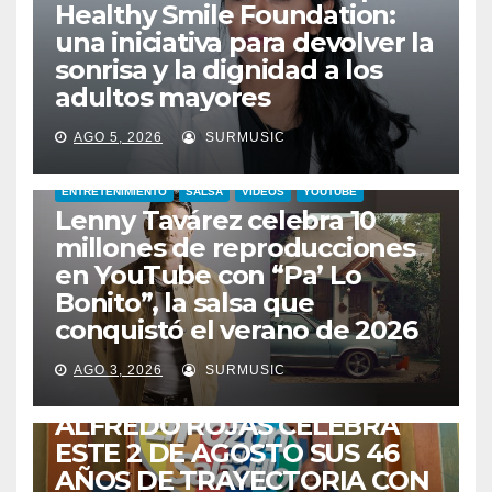
Healthy Smile Foundation:
una iniciativa para devolver la
sonrisa y la dignidad a los
adultos mayores
AGO 5, 2026
SURMUSIC
ENTRETENIMIENTO
SALSA
VIDEOS
YOUTUBE
Lenny Tavárez celebra 10
millones de reproducciones
en YouTube con “Pa’ Lo
Bonito”, la salsa que
conquistó el verano de 2026
CABIMAS
ENTRETENIMIENTO
TALENTO ZULIANO
AGO 3, 2026
SURMUSIC
VENEZUELA
DE VUELTA A CASA:
ALFREDO ROJAS CELEBRA
ESTE 2 DE AGOSTO SUS 46
AÑOS DE TRAYECTORIA CON