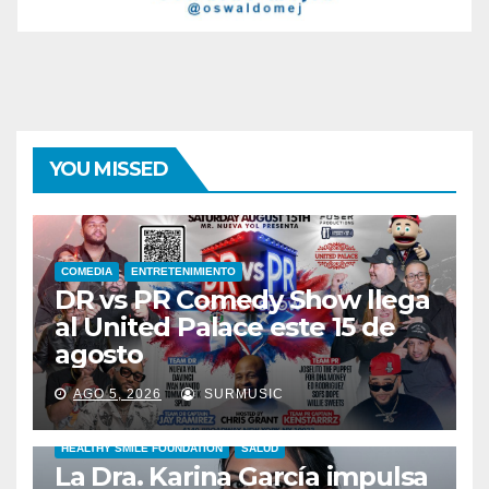
YOU MISSED
COMEDIA
ENTRETENIMIENTO
DR vs PR Comedy Show llega
al United Palace este 15 de
agosto
AGO 5, 2026
SURMUSIC
HEALTHY SMILE FOUNDATION
SALUD
La Dra. Karina García impulsa