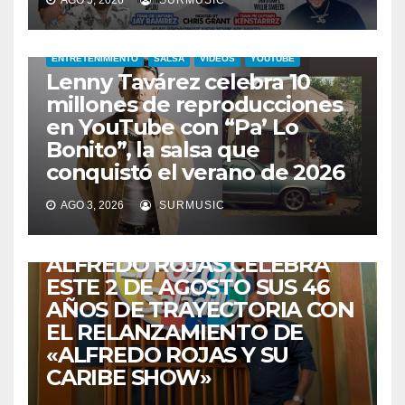
ENTRETENIMIENTO
SALSA
VIDEOS
YOUTUBE
Lenny Tavárez celebra 10
millones de reproducciones
en YouTube con “Pa’ Lo
Bonito”, la salsa que
conquistó el verano de 2026
CABIMAS
ENTRETENIMIENTO
TALENTO ZULIANO
AGO 3, 2026
SURMUSIC
VENEZUELA
DE VUELTA A CASA:
ALFREDO ROJAS CELEBRA
ESTE 2 DE AGOSTO SUS 46
AÑOS DE TRAYECTORIA CON
EL RELANZAMIENTO DE
«ALFREDO ROJAS Y SU
CARIBE SHOW»