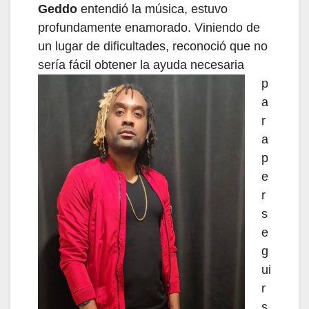
Geddo
entendió la música, estuvo
profundamente enamorado. Viniendo de
un lugar de dificultades, reconoció que no
sería
fácil obtener la ayuda necesaria
p
a
r
a
p
e
r
s
e
g
ui
r
s