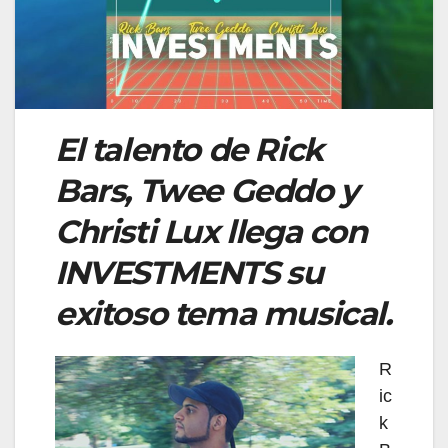
El talento de Rick
Bars, Twee Geddo y
Christi Lux llega con
INVESTMENTS su
exitoso tema musical.
R
ic
k