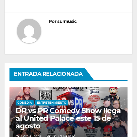
Por
surmusic
ENTRADA RELACIONADA
COMEDIA
ENTRETENIMIENTO
DR vs PR Comedy Show llega
al United Palace este 15 de
agosto
AGO 5, 2026
SURMUSIC