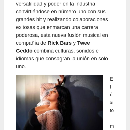
versatilidad y poder en la industria
convirtiéndose en número uno con sus
grandes hit y realizando colaboraciones
exitosas que enmarcan una carrera
poderosa, esta nueva fusión musical en
compañía de
Rick Bars
y
Twee
Geddo
combina culturas, sonidos e
idiomas que consagran la unión en solo
uno.
E
l
é
xi
to
m