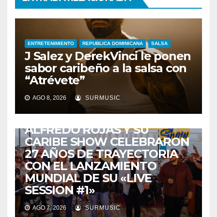
ENTRETENIMIENTO
REPUBLICA DOMINICANA
SALSA
J Salez y DerekVinci le ponen
sabor caribeño a la salsa con
“Atrévete”
AGO 8, 2026
SURMUSIC
ENTRETENIMIENTO
GUARACHA ZULIANA
LIVE SESSION
TALENTO ZULIANO
ZULIA
ALFREDO ROJAS Y SU
CARIBE SHOW CELEBRARON
27 AÑOS DE TRAYECTORIA
CON EL LANZAMIENTO
MUNDIAL DE SU «LIVE
SESSION #1»
AGO 7, 2026
SURMUSIC