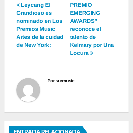
Navegación
Leycang El
PREMIO
Grandioso es
EMERGING
de
nominado en Los
AWARDS”
entradas
Premios Music
reconoce el
Artes de la cuidad
talento de
de New York:
Kelmary por Una
Locura
Por
surmusic
ENTRADA RELACIONADA