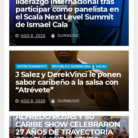
liderazgo internacional tras
participar como panelista en
el Scala Next Level Summit
de Ismael Cala
AGO 8, 2026
SURMUSIC
ENTRETENIMIENTO
REPUBLICA DOMINICANA
SALSA
J Salez y DerekVinci le ponen
sabor caribeño a la salsa con
“Atrévete”
ENTRETENIMIENTO
GUARACHA ZULIANA
LIVE SESSION
AGO 8, 2026
SURMUSIC
TALENTO ZULIANO
ZULIA
ALFREDO ROJAS Y SU
CARIBE SHOW CELEBRARON
27 AÑOS DE TRAYECTORIA