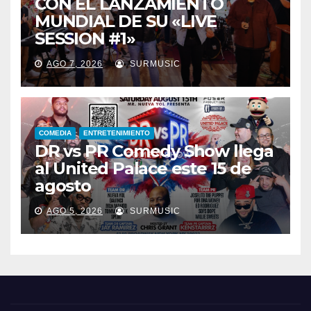
CON EL LANZAMIENTO
MUNDIAL DE SU «LIVE
SESSION #1»
AGO 7, 2026
SURMUSIC
COMEDIA
ENTRETENIMIENTO
DR vs PR Comedy Show llega
al United Palace este 15 de
agosto
AGO 5, 2026
SURMUSIC