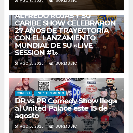
AGO 8, 2026
SURMUSIC
TALENTO ZULIANO
ZULIA
ALFREDO ROJAS Y SU
CARIBE SHOW CELEBRARON
27 AÑOS DE TRAYECTORIA
CON EL LANZAMIENTO
MUNDIAL DE SU «LIVE
SESSION #1»
AGO 7, 2026
SURMUSIC
COMEDIA
ENTRETENIMIENTO
DR vs PR Comedy Show llega
al United Palace este 15 de
agosto
AGO 5, 2026
SURMUSIC