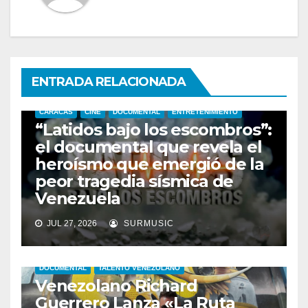
ENTRADA RELACIONADA
CARACAS
CINE
DOCUMENTAL
ENTRETENIMIENTO
“Latidos bajo los escombros”:
el documental que revela el
heroísmo que emergió de la
peor tragedia sísmica de
Venezuela
JUL 27, 2026
SURMUSIC
DOCUMENTAL
TALENTO VENEZOLANO
Venezolano Richard
Guerrero Lanza «La Ruta