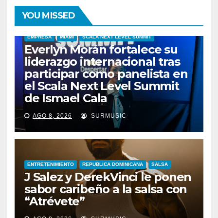
YOU MISSED
EMPRESA
MIAMI
SCALA NEXT LEVEL SUMMIT
Everlyn Morán fortalece su
liderazgo internacional tras
participar como panelista en
el Scala Next Level Summit
de Ismael Cala
AGO 8, 2026
SURMUSIC
ENTRETENIMIENTO
REPUBLICA DOMINICANA
SALSA
J Salez y DerekVinci le ponen
sabor caribeño a la salsa con
“Atrévete”
ENTRETENIMIENTO
GUARACHA ZULIANA
LIVE SESSION