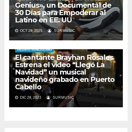
Genius», un Documental de
30 Días para Empoderar al
Latino en EE. UU
OCT 29, 2025
SURMUSIC
AUDIOVISUAL
CANTANTE
ENTRETENIMIENTO
TALENTO VENEZOLANO
El cantante Brayhan Rosales
Estrena el video “Llegó La
Navidad” un musical
navideño grabado en Puerto
Cabello
DIC 28, 2023
SURMUSIC