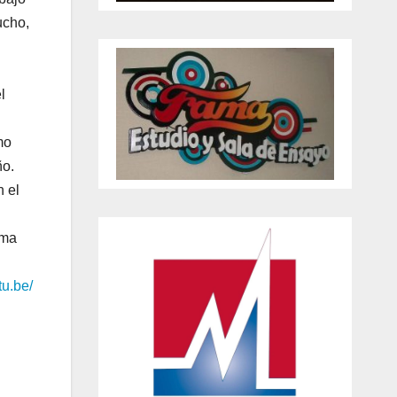
ucho,
l
mo
ño.
n el
ema
tu.be/