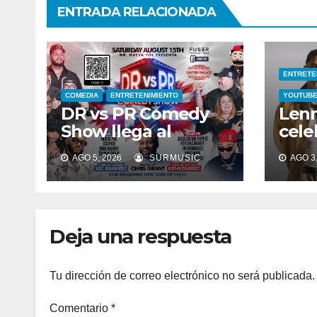
ENTRADA RELACIONADA
ENTRETE
COMEDIA
ENTRETENIMIENTO
YOUTUB
DR vs PR Comedy
Lenn
Show llega al
cele
United Palace este
de r
AGO 5, 2026
SURMUSIC
AGO 3,
15 de agosto
en 
“Pa’
sals
el v
Deja una respuesta
Tu dirección de correo electrónico no será publicada.
Comentario
*