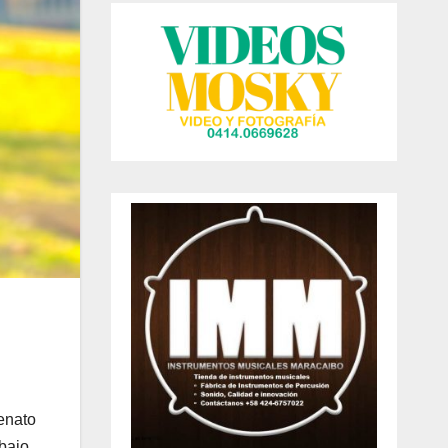
lenato
abajo