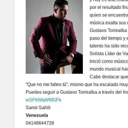
por el resultado fi
quien se encuentra
música exalta sus r
Gustavo Torrealba 
paso del tiempo y 
talento ha sido re
Solista Líder de V
Inició como músico
mundo musical hast
Cabe destacar que 
“Que no me faltes tú”, mismo que ha escalado muy 
Puedes seguir a Gustavo Torrealba a través del 
wSPkWqWMGFk
Samir Sahili
Venezuela
04148644728