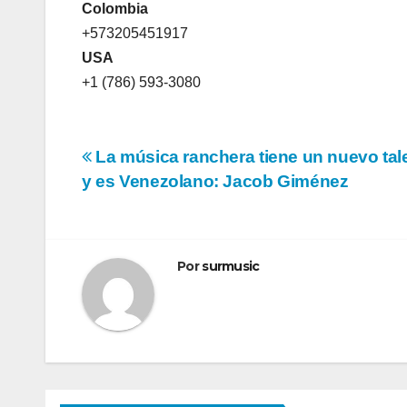
Colombia
+573205451917
USA
+1 (786) 593-3080
Navegación
La música ranchera tiene un nuevo tal
y es Venezolano: Jacob Giménez
de
entradas
Por
surmusic