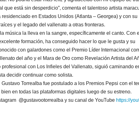
nal que está sin desperdicio”, comenta el talentoso artista marac
 residenciado en Estados Unidos (Atlanta – Georgea) y con su
aíces y el legado del vallenato a otras fronteras.
la música la lleva en la sangre, específicamente el canto. Con e
excelente formación, ha conseguido hacer lo que le gusta y su
conocido con galardones como el Premio Líder Internacional co
allenato del año y el Mara de Oro como Revelación Artista del A
 profesional con Los Infieles del Vallenato, siguió caminando e
a decidir continuar como solista.
Gustavo Torrealba fue postulado a los Premios Pepsi con el t
bien en todas las plataformas digitales luego de su estreno.
Instagram @gustavootorrealba y su canal de YouTube
https://you