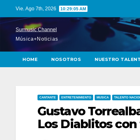
Saltar
Vie. Ago 7th, 2026
10:29:06 AM
al
contenido
Surmusic Channel
Música+Noticias
HOME
NOSOTROS
NUESTRO TALEN
CANTANTE
ENTRETENIMIENTO
MUSICA
TALENTO NACIO
Gustavo Torrealb
Los Diablitos con