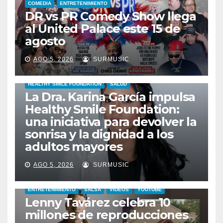
COMEDIA
ENTRETENIMIENTO
DR vs PR Comedy Show llega
al United Palace este 15 de
agosto
AGO 5, 2026
SURMUSIC
HEALTHY SMILE FOUNDATION
SALUD
La Dra. Karina García impulsa
Healthy Smile Foundation:
una iniciativa para devolver la
sonrisa y la dignidad a los
adultos mayores
AGO 5, 2026
SURMUSIC
ENTRETENIMIENTO
SALSA
VIDEOS
YOUTUBE
Lenny Tavárez celebra 10
millones de reproducciones