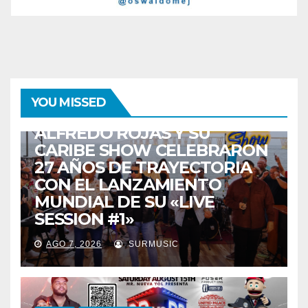
ENTRETENIMIENTO
GUARACHA ZULIANA
LIVE SESSION
YOU MISSED
TALENTO ZULIANO
ZULIA
ALFREDO ROJAS Y SU
CARIBE SHOW CELEBRARON
27 AÑOS DE TRAYECTORIA
CON EL LANZAMIENTO
MUNDIAL DE SU «LIVE
SESSION #1»
AGO 7, 2026
SURMUSIC