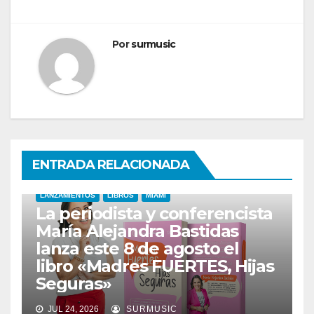
Por
surmusic
ENTRADA RELACIONADA
LANZAMIENTOS
LIBROS
MIAMI
La periodista y conferencista
María Alejandra Bastidas
lanza este 8 de agosto el
libro «Madres FUERTES, Hijas
Seguras»
JUL 24, 2026
SURMUSIC