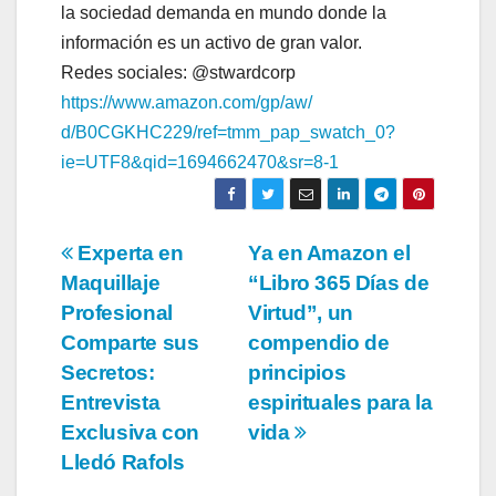
la sociedad demanda en mundo donde la
información es un activo de gran valor.
Redes sociales: @stwardcorp
https://www.amazon.com/gp/aw/
d/B0CGKHC229/ref=tmm_pap_
swatch_0?
ie=UTF8&qid=
1694662470&sr=8-1
Navegación
Experta en
Ya en Amazon el
Maquillaje
“Libro 365 Días de
de
Profesional
Virtud”, un
entradas
Comparte sus
compendio de
Secretos:
principios
Entrevista
espirituales para la
Exclusiva con
vida
Lledó Rafols