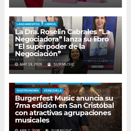
LANZAMIENTOS
LIBROS
La Dra. Roselin Cabrales “La
Negociadora” lanza su libro
“El superpoder de la
Negociación”
MAY 19, 2026
SURMUSIC
BURGERFEST MUSIC
EMPRENDIMIENTO
EVENTOS
GASTRONOMÍA
VENEZUELA
Burgerfest Music anuncia su
7ma edición en San Cristóbal
con atractivas agrupaciones
musicales
ABR 7, 2026
SURMUSIC