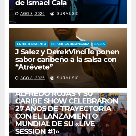
de Ismael Cala
AGO 8, 2026
SURMUSIC
ENTRETENIMIENTO
REPUBLICA DOMINICANA
SALSA
J Salez y DerekVinci le ponen
sabor caribeño a la salsa con
“Atrévete”
ENTRETENIMIENTO
GUARACHA ZULIANA
LIVE SESSION
AGO 8, 2026
SURMUSIC
TALENTO ZULIANO
ZULIA
ALFREDO ROJAS Y SU
CARIBE SHOW CELEBRARON
27 AÑOS DE TRAYECTORIA
CON EL LANZAMIENTO
MUNDIAL DE SU «LIVE
SESSION #1»