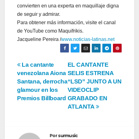
convierten en una experta en maquillaje digna
de seguir y admirar.
Para obtener más información, visite el canal
de YouTube como Maquifrikis.
Jacqueline Pereira /
www.noticias-latinas.net
Navegación
La cantante
EL CANTANTE
venezolana Aiona
SELIS ESTRENA
de
Santana, derrocha
“LSD” JUNTO A UN
entradas
glamour en los
VIDEOCLIP
Premios Billboard
GRABADO EN
ATLANTA
Por
surmusic