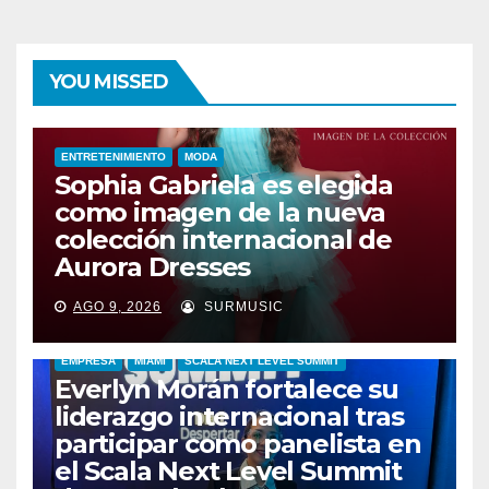
YOU MISSED
ENTRETENIMIENTO
MODA
Sophia Gabriela es elegida
como imagen de la nueva
colección internacional de
Aurora Dresses
AGO 9, 2026
SURMUSIC
EMPRESA
MIAMI
SCALA NEXT LEVEL SUMMIT
Everlyn Morán fortalece su
liderazgo internacional tras
participar como panelista en
el Scala Next Level Summit