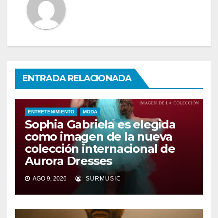
ENTRADA RELACIONADA
ENTRETENIMIENTO
MODA
Sophia Gabriela es elegida
como imagen de la nueva
colección internacional de
Aurora Dresses
AGO 9, 2026
SURMUSIC