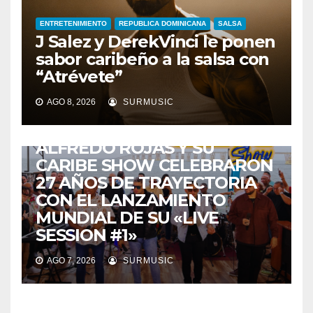
ENTRETENIMIENTO
REPUBLICA DOMINICANA
SALSA
J Salez y DerekVinci le ponen
sabor caribeño a la salsa con
“Atrévete”
AGO 8, 2026
SURMUSIC
ENTRETENIMIENTO
GUARACHA ZULIANA
LIVE SESSION
TALENTO ZULIANO
ZULIA
ALFREDO ROJAS Y SU
CARIBE SHOW CELEBRARON
27 AÑOS DE TRAYECTORIA
CON EL LANZAMIENTO
MUNDIAL DE SU «LIVE
SESSION #1»
AGO 7, 2026
SURMUSIC