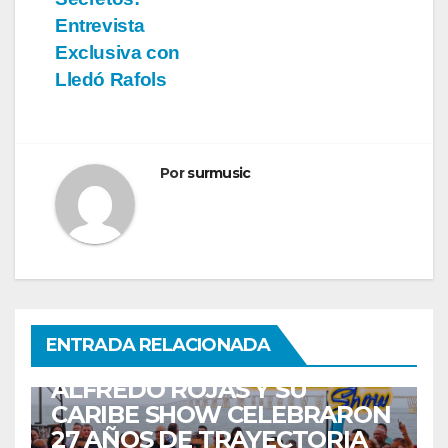
Entrevista
Exclusiva con
Lledó Rafols
Por
surmusic
ENTRETENIMIENTO
GUARACHA ZULIANA
LIVE SESSION
ENTRADA RELACIONADA
TALENTO ZULIANO
ZULIA
ALFREDO ROJAS Y SU
CARIBE SHOW CELEBRARON
27 AÑOS DE TRAYECTORIA