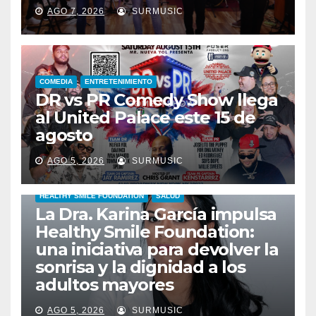
AGO 7, 2026
SURMUSIC
COMEDIA
ENTRETENIMIENTO
DR vs PR Comedy Show llega
al United Palace este 15 de
agosto
AGO 5, 2026
SURMUSIC
HEALTHY SMILE FOUNDATION
SALUD
La Dra. Karina García impulsa
Healthy Smile Foundation:
una iniciativa para devolver la
sonrisa y la dignidad a los
adultos mayores
AGO 5, 2026
SURMUSIC