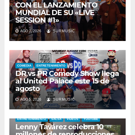
CON EL LANZAMIENTO
MUNDIAL DE SU «LIVE
SESSION #1»
AGO 7, 2026
SURMUSIC
COMEDIA
ENTRETENIMIENTO
DR vs PR Comedy Show llega
al United Palace este 15 de
agosto
AGO 5, 2026
SURMUSIC
ENTRETENIMIENTO
SALSA
VIDEOS
YOUTUBE
Lenny Tavárez celebra 10
millones de reproducciones