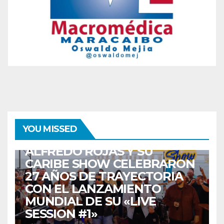
ENTRETENIMIENTO
GUARACHA ZULIANA
LIVE SESSION
YOU MISSED
TALENTO ZULIANO
ZULIA
ALFREDO ROJAS Y SU
CARIBE SHOW CELEBRARON
27 AÑOS DE TRAYECTORIA
CON EL LANZAMIENTO
MUNDIAL DE SU «LIVE
SESSION #1»