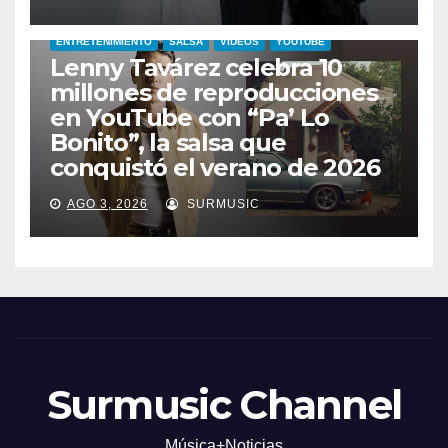
ENTRETENIMIENTO
SALSA
VIDEOS
YOUTUBE
Lenny Tavárez celebra 10
millones de reproducciones
en YouTube con “Pa’ Lo
Bonito”, la salsa que
conquistó el verano de 2026
AGO 3, 2026
SURMUSIC
Surmusic Channel
Música+Noticias