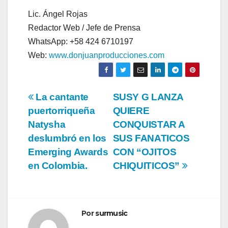
Lic. Ángel Rojas
Redactor Web / Jefe de Prensa
WhatsApp: +58 424 6710197
Web:
www.donjuanproducciones.com
Navegación
La cantante
SUSY G LANZA
puertorriqueña
QUIERE
de
Natysha
CONQUISTAR A
entradas
deslumbró en los
SUS FANATICOS
Emerging Awards
CON “OJITOS
en Colombia.
CHIQUITICOS”
Por
surmusic