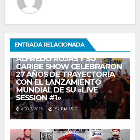
ENTRETENIMIENTO
GUARACHA ZULIANA
LIVE SESSION
ENTRADA RELACIONADA
TALENTO ZULIANO
ZULIA
ALFREDO ROJAS Y SU
CARIBE SHOW CELEBRARON
27 AÑOS DE TRAYECTORIA
CON EL LANZAMIENTO
MUNDIAL DE SU «LIVE
SESSION #1»
AGO 7, 2026
SURMUSIC