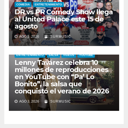
COMEDIA
ENTRETENIMIENTO
DR vs PR Comedy Show llega
al United Palace este 15 de
agosto
AGO 5, 2026
SURMUSIC
ENTRETENIMIENTO
SALSA
VIDEOS
YOUTUBE
Lenny Tavárez celebra 10
millones de reproducciones
en YouTube con “Pa’ Lo
Bonito”, la salsa que
conquistó el verano de 2026
AGO 3, 2026
SURMUSIC