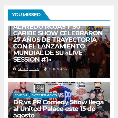
ENTRETENIMIENTO
GUARACHA ZULIANA
LIVE SESSION
YOU MISSED
TALENTO ZULIANO
ZULIA
ALFREDO ROJAS Y SU
CARIBE SHOW CELEBRARON
27 AÑOS DE TRAYECTORIA
CON EL LANZAMIENTO
MUNDIAL DE SU «LIVE
SESSION #1»
AGO 7, 2026
SURMUSIC
COMEDIA
ENTRETENIMIENTO
DR vs PR Comedy Show llega
al United Palace este 15 de
agosto