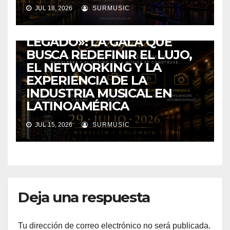
COLOMBIA
ENTRETENIMIENTO
EVENTOS
MEDELLIN
JUL 18, 2026
SURMUSIC
DINASTÍA INC. PRESENTA
«DINASTÍA DORADA 2026: EL
LEGADO»: LA GALA QUE
BUSCA REDEFINIR EL LUJO,
EL NETWORKING Y LA
EXPERIENCIA DE LA
INDUSTRIA MUSICAL EN
LATINOAMÉRICA
JUL 15, 2026
SURMUSIC
Deja una respuesta
Tu dirección de correo electrónico no será publicada.