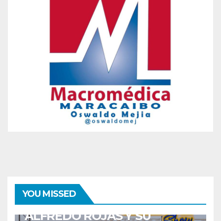
ENTRETENIMIENTO
GUARACHA ZULIANA
LIVE SESSION
YOU MISSED
TALENTO ZULIANO
ZULIA
ALFREDO ROJAS Y SU