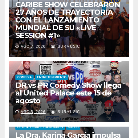
CARIBE SHOW CELEBRARON
27 AÑOS DE TRAYECTORIA
CON EL LANZAMIENTO
MUNDIAL DE SU «LIVE
SESSION #1»
AGO 7, 2026
SURMUSIC
COMEDIA
ENTRETENIMIENTO
DR vs PR Comedy Show llega
al United Palace este 15 de
agosto
AGO 5, 2026
SURMUSIC
HEALTHY SMILE FOUNDATION
SALUD
La Dra. Karina García impulsa