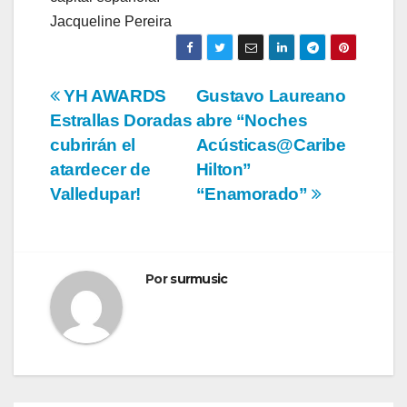
Jacqueline Pereira
Navegación
YH AWARDS
Gustavo Laureano
Estrallas Doradas
abre “Noches
de
cubrirán el
Acústicas@Caribe
entradas
atardecer de
Hilton”
Valledupar!
“Enamorado”
Por
surmusic