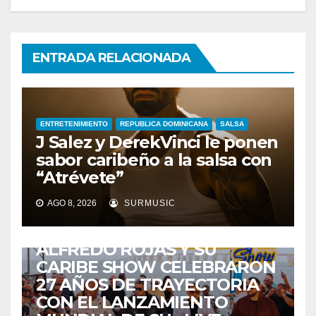
ENTRADA RELACIONADA
ENTRETENIMIENTO
REPUBLICA DOMINICANA
SALSA
J Salez y DerekVinci le ponen
sabor caribeño a la salsa con
“Atrévete”
AGO 8, 2026
SURMUSIC
ENTRETENIMIENTO
GUARACHA ZULIANA
LIVE SESSION
TALENTO ZULIANO
ZULIA
ALFREDO ROJAS Y SU
CARIBE SHOW CELEBRARON
27 AÑOS DE TRAYECTORIA
CON EL LANZAMIENTO