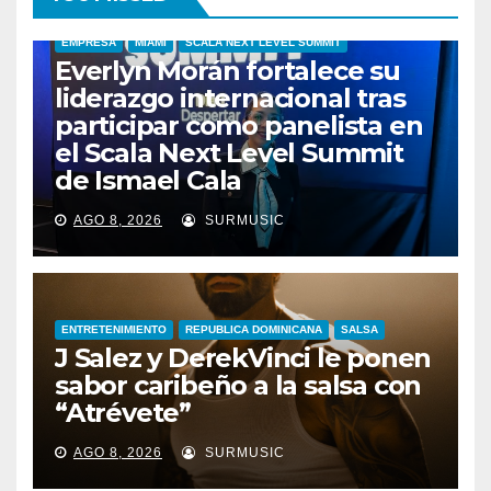
EMPRESA
MIAMI
SCALA NEXT LEVEL SUMMIT
Everlyn Morán fortalece su
liderazgo internacional tras
participar como panelista en
el Scala Next Level Summit
de Ismael Cala
AGO 8, 2026
SURMUSIC
ENTRETENIMIENTO
REPUBLICA DOMINICANA
SALSA
J Salez y DerekVinci le ponen
sabor caribeño a la salsa con
“Atrévete”
ENTRETENIMIENTO
GUARACHA ZULIANA
LIVE SESSION
AGO 8, 2026
SURMUSIC
TALENTO ZULIANO
ZULIA