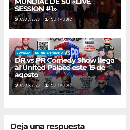
MUNDIAL DE SU «LIVE
SESSION #1»
AGO 7, 2026
SURMUSIC
COMEDIA
ENTRETENIMIENTO
DR vs PR Comedy Show llega
al United Palace este 15 de
agosto
AGO 5, 2026
SURMUSIC
Deja una respuesta