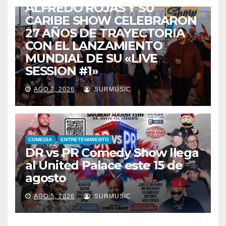
ALFREDO ROJAS Y SU
CARIBE SHOW CELEBRARON
27 AÑOS DE TRAYECTORIA
CON EL LANZAMIENTO
MUNDIAL DE SU «LIVE
SESSION #1»
AGO 7, 2026
SURMUSIC
COMEDIA
ENTRETENIMIENTO
DR vs PR Comedy Show llega
al United Palace este 15 de
agosto
AGO 5, 2026
SURMUSIC