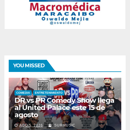
YOU MISSED
COMEDIA
ENTRETENIMIENTO
DR vs PR Comedy Show llega
al United Palace este 15 de
agosto
AGO 5, 2026
SURMUSIC