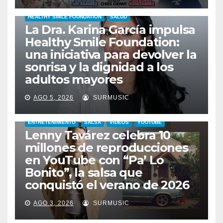
HEALTHY SMILE FOUNDATION
SALUD
La Dra. Karina García impulsa
Healthy Smile Foundation:
una iniciativa para devolver la
sonrisa y la dignidad a los
adultos mayores
AGO 5, 2026
SURMUSIC
ENTRETENIMIENTO
SALSA
VIDEOS
YOUTUBE
Lenny Tavárez celebra 10
millones de reproducciones
en YouTube con “Pa’ Lo
Bonito”, la salsa que
conquistó el verano de 2026
CABIMAS
ENTRETENIMIENTO
TALENTO ZULIANO
AGO 3, 2026
SURMUSIC
VENEZUELA
DE VUELTA A CASA: