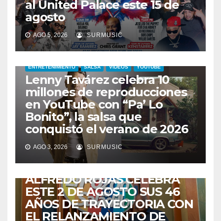
al United Palace este 15 de
agosto
AGO 5, 2026
SURMUSIC
ENTRETENIMIENTO
SALSA
VIDEOS
YOUTUBE
Lenny Tavárez celebra 10
millones de reproducciones
en YouTube con “Pa’ Lo
Bonito”, la salsa que
conquistó el verano de 2026
CABIMAS
ENTRETENIMIENTO
TALENTO ZULIANO
AGO 3, 2026
SURMUSIC
VENEZUELA
DE VUELTA A CASA:
ALFREDO ROJAS CELEBRA
ESTE 2 DE AGOSTO SUS 46
AÑOS DE TRAYECTORIA CON
EL RELANZAMIENTO DE