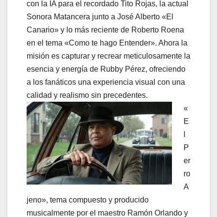
con la IA para el recordado Tito Rojas, la actual
Sonora Matancera junto a José Alberto «El
Canario» y lo más reciente de Roberto Roena
en el tema «Como te hago Entender». Ahora la
misión es capturar y recrear meticulosamente la
esencia y energía de Rubby Pérez, ofreciendo
a los fanáticos una experiencia visual con una
calidad y realismo sin precedentes.
«
E
l
P
er
ro
A
jeno», tema compuesto y producido
musicalmente por el maestro Ramón Orlando y