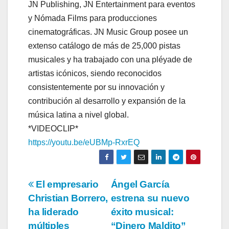
JN Publishing, JN Entertainment para eventos
y Nómada Films para producciones
cinematográficas. JN Music Group posee un
extenso catálogo de más de 25,000 pistas
musicales y ha trabajado con una pléyade de
artistas icónicos, siendo reconocidos
consistentemente por su innovación y
contribución al desarrollo y expansión de la
música latina a nivel global.
*VIDEOCLIP*
https://youtu.be/eUBMp-RxrEQ
Navegación
El empresario
Ángel García
Christian Borrero,
estrena su nuevo
de
ha liderado
éxito musical:
múltiples
“Dinero Maldito”