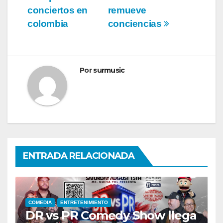
entradas
conciertos en
remueve
colombia
conciencias
Por
surmusic
ENTRADA RELACIONADA
COMEDIA
ENTRETENIMIENTO
DR vs PR Comedy Show llega