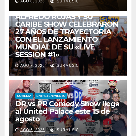
AGO 8, 2026
SURMUSIC
TALENTO ZULIANO
ZULIA
ALFREDO ROJAS Y SU
CARIBE SHOW CELEBRARON
27 AÑOS DE TRAYECTORIA
CON EL LANZAMIENTO
MUNDIAL DE SU «LIVE
SESSION #1»
AGO 7, 2026
SURMUSIC
COMEDIA
ENTRETENIMIENTO
DR vs PR Comedy Show llega
al United Palace este 15 de
agosto
AGO 5, 2026
SURMUSIC