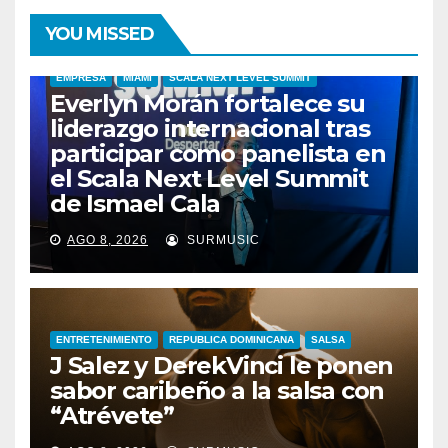
YOU MISSED
EMPRESA
MIAMI
SCALA NEXT LEVEL SUMMIT
Everlyn Morán fortalece su
liderazgo internacional tras
participar como panelista en
el Scala Next Level Summit
de Ismael Cala
AGO 8, 2026
SURMUSIC
ENTRETENIMIENTO
REPUBLICA DOMINICANA
SALSA
J Salez y DerekVinci le ponen
sabor caribeño a la salsa con
“Atrévete”
ENTRETENIMIENTO
GUARACHA ZULIANA
LIVE SESSION