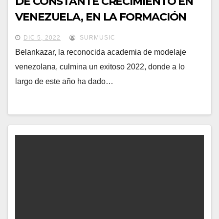
DE CONSTANTE CRECIMIENTO EN
VENEZUELA, EN LA FORMACIÓN
DE MODELOS PROFESIONALES.
DIC 5, 2022
SURMUSIC
Belankazar, la reconocida academia de modelaje
venezolana, culmina un exitoso 2022, donde a lo
largo de este año ha dado…