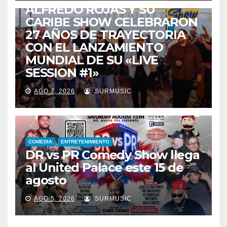
ALFREDO ROJAS Y SU
CARIBE SHOW CELEBRARON
27 AÑOS DE TRAYECTORIA
CON EL LANZAMIENTO
MUNDIAL DE SU «LIVE
SESSION #1»
AGO 7, 2026
SURMUSIC
COMEDIA
ENTRETENIMIENTO
DR vs PR Comedy Show llega
al United Palace este 15 de
agosto
AGO 5, 2026
SURMUSIC