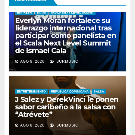
EMPRESA
MIAMI
SCALA NEXT LEVEL SUMMIT
Everlyn Morán fortalece su
liderazgo internacional tras
participar como panelista en
el Scala Next Level Summit
de Ismael Cala
AGO 8, 2026
SURMUSIC
ENTRETENIMIENTO
REPUBLICA DOMINICANA
SALSA
J Salez y DerekVinci le ponen
sabor caribeño a la salsa con
“Atrévete”
ENTRETENIMIENTO
GUARACHA ZULIANA
LIVE SESSION
AGO 8, 2026
SURMUSIC
TALENTO ZULIANO
ZULIA