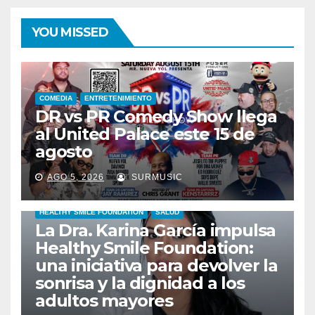
YOU MISSED
COMEDIA
ENTRETENIMIENTO
DR vs PR Comedy Show llega
al United Palace este 15 de
agosto
AGO 5, 2026
SURMUSIC
HEALTHY SMILE FOUNDATION
SALUD
La Dra. Karina García impulsa
Healthy Smile Foundation:
una iniciativa para devolver la
sonrisa y la dignidad a los
adultos mayores