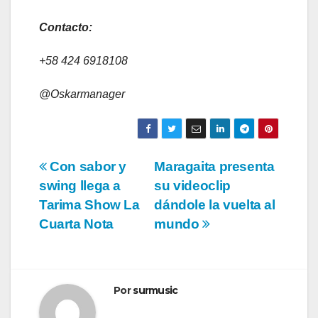
Contacto:
+58 424 6918108
@Oskarmanager
Navegación
Con sabor y
Maragaita presenta
swing llega a
su videoclip
de
Tarima Show La
dándole la vuelta al
entradas
Cuarta Nota
mundo
Por
surmusic