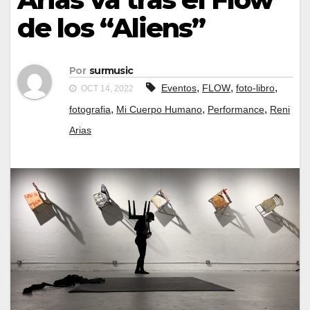
de los “Aliens”
Por
surmusic
,
,
,
Eventos
FLOW
foto-libro
OCT 14, 2022
,
,
,
fotografia
Mi Cuerpo Humano
Performance
Reni
Arias