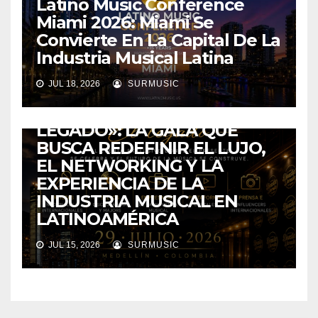
Latino Music Conference
Miami 2026: Miami Se
Convierte En La Capital De La
Industria Musical Latina
COLOMBIA
ENTRETENIMIENTO
EVENTOS
MEDELLIN
JUL 18, 2026
SURMUSIC
DINASTÍA INC. PRESENTA
«DINASTÍA DORADA 2026: EL
LEGADO»: LA GALA QUE
BUSCA REDEFINIR EL LUJO,
EL NETWORKING Y LA
EXPERIENCIA DE LA
INDUSTRIA MUSICAL EN
LATINOAMÉRICA
JUL 15, 2026
SURMUSIC