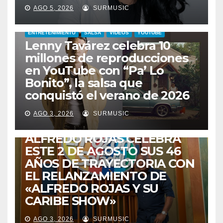
AGO 5, 2026
SURMUSIC
ENTRETENIMIENTO
SALSA
VIDEOS
YOUTUBE
Lenny Tavárez celebra 10
millones de reproducciones
en YouTube con “Pa’ Lo
Bonito”, la salsa que
conquistó el verano de 2026
CABIMAS
ENTRETENIMIENTO
TALENTO ZULIANO
AGO 3, 2026
SURMUSIC
VENEZUELA
DE VUELTA A CASA:
ALFREDO ROJAS CELEBRA
ESTE 2 DE AGOSTO SUS 46
AÑOS DE TRAYECTORIA CON
EL RELANZAMIENTO DE
«ALFREDO ROJAS Y SU
CARIBE SHOW»
AGO 3, 2026
SURMUSIC