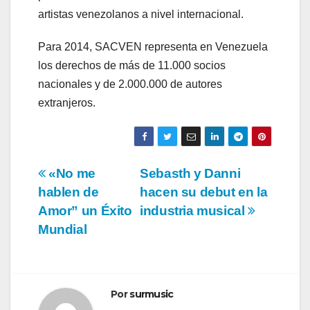
artistas venezolanos a nivel internacional.
Para 2014, SACVEN representa en Venezuela
los derechos de más de 11.000 socios
nacionales y de 2.000.000 de autores
extranjeros.
Navegación
«No me
Sebasth y Danni
hablen de
hacen su debut en la
de
Amor” un Éxito
industria musical
entradas
Mundial
Por
surmusic