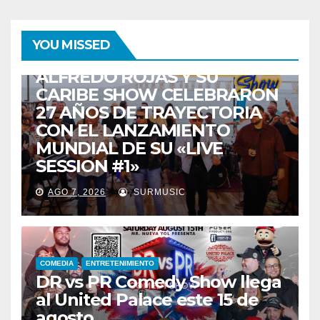
ENTRETENIMIENTO
GUARACHA ZULIANA
LIVE SESSION
YOU MISSED
TALENTO ZULIANO
ZULIA
ALFREDO ROJAS Y SU
CARIBE SHOW CELEBRARON
27 AÑOS DE TRAYECTORIA
CON EL LANZAMIENTO
MUNDIAL DE SU «LIVE
SESSION #1»
AGO 7, 2026
SURMUSIC
COMEDIA
ENTRETENIMIENTO
DR vs PR Comedy Show llega
al United Palace este 15 de
agosto