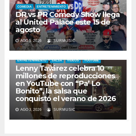
COMEDIA
ENTRETENIMIENTO
DR vs PR Comedy Show llega
al United Palace este 15 de
agosto
AGO 5, 2026
SURMUSIC
ENTRETENIMIENTO
SALSA
VIDEOS
YOUTUBE
Lenny Tavárez celebra 10
millones de reproducciones
en YouTube con “Pa’ Lo
Bonito”, la salsa que
conquistó el verano de 2026
AGO 3, 2026
SURMUSIC