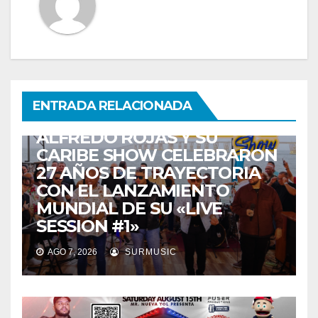
ENTRETENIMIENTO
GUARACHA ZULIANA
LIVE SESSION
ENTRADA RELACIONADA
TALENTO ZULIANO
ZULIA
ALFREDO ROJAS Y SU
CARIBE SHOW CELEBRARON
27 AÑOS DE TRAYECTORIA
CON EL LANZAMIENTO
MUNDIAL DE SU «LIVE
SESSION #1»
AGO 7, 2026
SURMUSIC