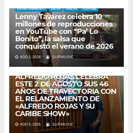
ENTRETENIMIENTO
SALSA
VIDEOS
YOUTUBE
Lenny Tavárez celebra 10
millones de reproducciones
en YouTube con “Pa’ Lo
Bonito”, la salsa que
conquistó el verano de 2026
CABIMAS
ENTRETENIMIENTO
TALENTO ZULIANO
AGO 3, 2026
SURMUSIC
VENEZUELA
DE VUELTA A CASA:
ALFREDO ROJAS CELEBRA
ESTE 2 DE AGOSTO SUS 46
AÑOS DE TRAYECTORIA CON
EL RELANZAMIENTO DE
«ALFREDO ROJAS Y SU
CARIBE SHOW»
AGO 3, 2026
SURMUSIC