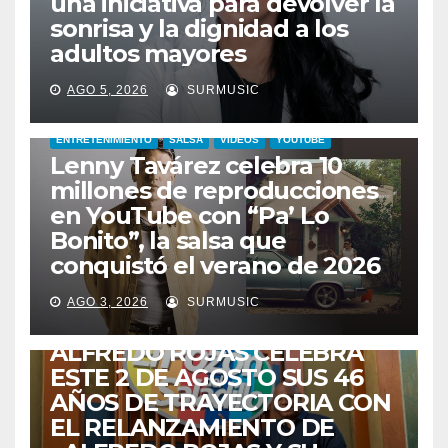
una iniciativa para devolver la
sonrisa y la dignidad a los
adultos mayores
AGO 5, 2026
SURMUSIC
ENTRETENIMIENTO
SALSA
VIDEOS
YOUTUBE
Lenny Tavárez celebra 10
millones de reproducciones
en YouTube con “Pa’ Lo
Bonito”, la salsa que
conquistó el verano de 2026
CABIMAS
ENTRETENIMIENTO
TALENTO ZULIANO
AGO 3, 2026
SURMUSIC
VENEZUELA
DE VUELTA A CASA:
ALFREDO ROJAS CELEBRA
ESTE 2 DE AGOSTO SUS 46
AÑOS DE TRAYECTORIA CON
EL RELANZAMIENTO DE