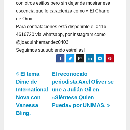
con otros estilos pero sin dejar de mostrar esa
escencia que lo caracteriza como » El Charro
de Oro».
Para contrataciones está disponible el 0416
4616720 vía whatsapp, por instagram como
@joaquinhernandez0403.
Seguimos suuuubiendo estrellas!
Navegación
El tema
El reconocido
Dime de
periodista Axel Oliver se
de
International
une a Julián Gil en
entradas
Nova con
«Siéntese Quien
Vanessa
Pueda» por UNIMAS.
Bling.