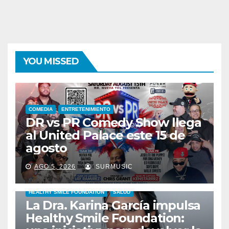
YOU MISSED
COMEDIA
ENTRETENIMIENTO
DR vs PR Comedy Show llega
al United Palace este 15 de
agosto
AGO 5, 2026
SURMUSIC
HEALTHY SMILE FOUNDATION
SALUD
La Dra. Karina García impulsa
Healthy Smile Foundation: